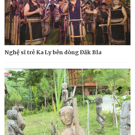
Nghệ sĩ trẻ Ka Ly bên dòng Đăk Bla