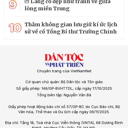
9
Làng cổ đẹp như tranh vẽ giữa
lòng miền Trung
10
Thăm không gian lưu giữ kí ức lịch
sử về cố Tổng Bí thư Trường Chinh
Chuyên trang của VietNamNet
Cơ quan chủ quản: Bộ Dân tộc và Tôn giáo
Số giấy phép: 146/GP-BVHTTDL, cấp ngày 17/10/2025
Tổng biên tập: Nguyễn Văn Bá
Giấy phép hoạt động báo chí số 57/GP-BC do Cục Báo chí, Bộ
Văn hóa, Thể thao và Du lịch cấp ngày 06/11/2025.
Địa chỉ: Tầng 18, Toà nhà Cục Viễn thông (VNTA), 68 Dương Đình
Nghệ, phường Cầu Giấy, TP. Hà Nội.