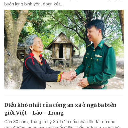
buôn làng bình yên, đoàn kết...
Điều khó nhất của công an xã ở ngã ba biên
giới Việt - Lào - Trung
Gần 30 năm, Trung tá Lý Xú Tư in dấu chân lên tất cả các
con đường, ngọn núi, con suối ở Sín Thầu. Với anh, việc khó