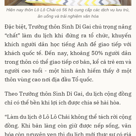
Hiện nay thôn Lô Lô Chải có 56 hộ cung cấp các dịch vụ lưu trú,
ăn uống và trải nghiệm văn hóa
Đặc biệt, Trưởng thôn Sình Dỉ Gai chú trọng nâng
“chất” làm du lịch khi đứng ra tổ chức, khuyến
khích người dân học tiếng Anh để giao tiếp với
khách quốc tế. Đến nay, khoảng 50% người dân
trong thôn có thể giao tiếp cơ bản, kể cả trẻ em và
người cao tuổi - một hình ảnh hiếm thấy ở một
thôn vùng cao nơi địa đầu Tổ quốc.
Theo Trưởng thôn Sình Dỉ Gai, du lịch cộng đồng
chỉ có thể bền khi lợi ích được chia sẻ hài hòa.
“Làm du lịch ở Lô Lô Chải không thể tách rời cộng
đồng. Khi bản làng còn giữ được nếp sống, văn
hóa còn nguyên vẹn thì du lịch mới thực sự có giá