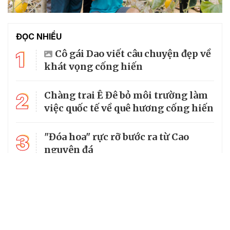
ĐỌC NHIỀU
1
Cô gái Dao viết câu chuyện đẹp về
khát vọng cống hiến
2
Chàng trai Ê Đê bỏ môi trường làm
việc quốc tế về quê hương cống hiến
3
"Đóa hoa" rực rỡ bước ra từ Cao
nguyên đá
4
Liệt sĩ hy sinh ở tuổi 20 được gọi
đúng tên sau 54 năm chờ đợi
Trồng bầu khổng lồ xuất khẩu hạt,