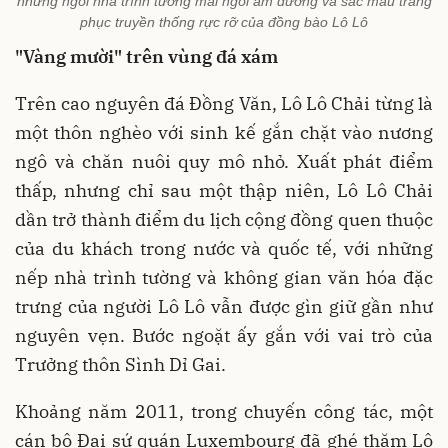
những ngôi nhà trình tường mái ngói âm dương và sắc màu trang
phục truyền thống rực rỡ của đồng bào Lô Lô
"Vàng mười" trên vùng đá xám
Trên cao nguyên đá Đồng Văn, Lô Lô Chải từng là
một thôn nghèo với sinh kế gắn chặt vào nương
ngô và chăn nuôi quy mô nhỏ. Xuất phát điểm
thấp, nhưng chỉ sau một thập niên, Lô Lô Chải
dần trở thành điểm du lịch cộng đồng quen thuộc
của du khách trong nước và quốc tế, với những
nếp nhà trình tường và không gian văn hóa đặc
trưng của người Lô Lô vẫn được gìn giữ gần như
nguyên vẹn. Bước ngoặt ấy gắn với vai trò của
Trưởng thôn Sình Dỉ Gai.
Khoảng năm 2011, trong chuyến công tác, một
cán bộ Đại sứ quán Luxembourg đã ghé thăm Lô