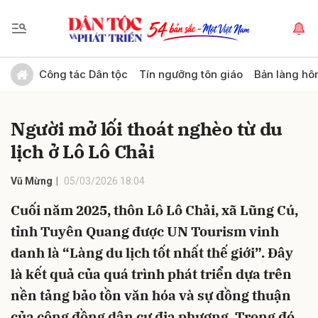
Gửi bình luận
Công tác Dân tộc
Tín ngưỡng tôn giáo
Bản làng hô
Người mở lối thoát nghèo từ du
lịch ở Lô Lô Chải
Vũ Mừng
05/03/2026 18:04
Cuối năm 2025, thôn Lô Lô Chải, xã Lũng Cú,
Hủy
Gửi
tỉnh Tuyên Quang được UN Tourism vinh
danh là “Làng du lịch tốt nhất thế giới”. Đây
là kết quả của quá trình phát triển dựa trên
nền tảng bảo tồn văn hóa và sự đồng thuận
của cộng đồng dân cư địa phương. Trong đó,