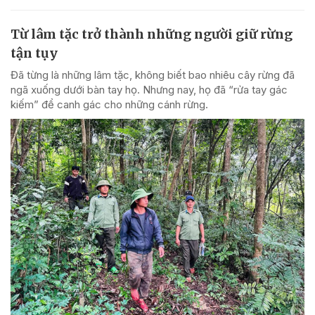
Từ lâm tặc trở thành những người giữ rừng
tận tụy
Đã từng là những lâm tặc, không biết bao nhiêu cây rừng đã
ngã xuống dưới bàn tay họ. Nhưng nay, họ đã “rửa tay gác
kiếm” để canh gác cho những cánh rừng.