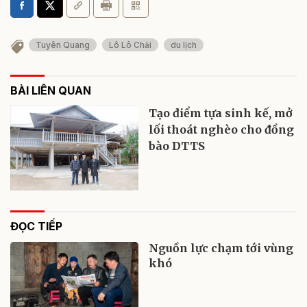
Tuyên Quang
Lô Lô Chải
du lịch
BÀI LIÊN QUAN
Tạo điểm tựa sinh kế, mở
lối thoát nghèo cho đồng
bào DTTS
ĐỌC TIẾP
Nguồn lực chạm tới vùng
khó