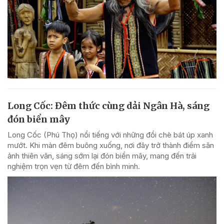
Long Cốc: Đêm thức cùng dải Ngân Hà, sáng
đón biển mây
Long Cốc (Phú Thọ) nổi tiếng với những đồi chè bát úp xanh
mướt. Khi màn đêm buông xuống, nơi đây trở thành điểm săn
ảnh thiên văn, sáng sớm lại đón biển mây, mang đến trải
nghiệm trọn vẹn từ đêm đến bình minh.