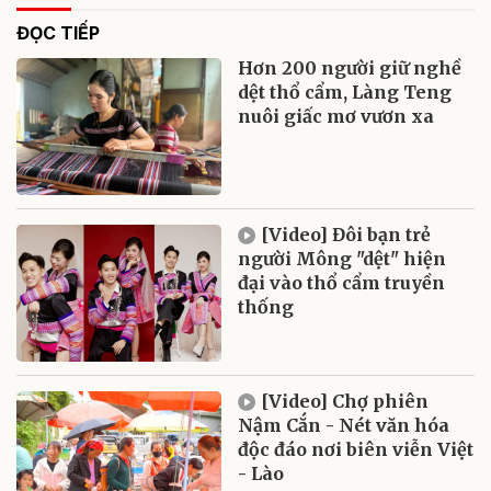
ĐỌC TIẾP
Hơn 200 người giữ nghề
dệt thổ cẩm, Làng Teng
nuôi giấc mơ vươn xa
[Video] Đôi bạn trẻ
người Mông "dệt" hiện
đại vào thổ cẩm truyền
thống
[Video] Chợ phiên
Nậm Cắn - Nét văn hóa
độc đáo nơi biên viễn Việt
- Lào