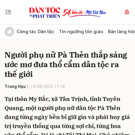
Gửi bình luận
Công tác Dân tộc
Tín ngưỡng tôn giáo
Bản làng hô
Người phụ nữ Pà Thẻn thắp sáng
ước mơ đưa thổ cẩm dân tộc ra
thế giới
Trung Hậu
13/08/2025 11:18
Hủy
Gửi
Tại thôn My Bắc, xã Tân Trịnh, tỉnh Tuyên
Quang, một người phụ nữ dân tộc Pà Thẻn
đang từng ngày bền bỉ giữ gìn và phát huy giá
trị truyền thống qua từng sợi chỉ, từng hoa