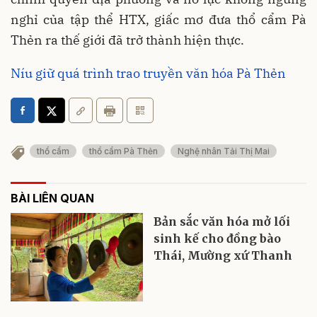
nghỉ của tập thể HTX, giấc mơ đưa thổ cẩm Pà
Thẻn ra thế giới đã trở thành hiện thực.
Níu giữ quá trình trao truyền văn hóa Pà Thẻn
thổ cẩm
thổ cẩm Pà Thẻn
Nghệ nhân Tải Thị Mai
BÀI LIÊN QUAN
Bản sắc văn hóa mở lối
sinh kế cho đồng bào
Thái, Mường xứ Thanh