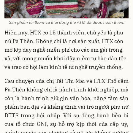
Sản phẩm túi thơm và thúi đựng thẻ ATM đã được hoàn thiện.
Hiện nay, HTX có 15 thành viên, chủ yếu là phụ
nữ Pà Thẻn. Không chỉ là nơi sản xuất, HTX còn
mở lớp dạy nghề miễn phí cho các em gái trong
xã, với mong muốn khơi dậy niềm tự hào dân tộc
và trao cơ hội làm kinh tế từ nghề truyền thống.
Câu chuyện của chị Tải Thị Mai và HTX Thổ cẩm
Pà Thẻn không chỉ là hành trình khởi nghiệp, mà
còn là hành trình giữ gìn văn hóa, nâng tầm sản
phẩm bản địa và khẳng định vai trò người phụ nữ
DTTS trong hội nhập. Với sự đồng hành bền bỉ
của tổ chức GNI, sự hỗ trợ kịp thời của cấp ủy,
chính quyền địa phương và nỗ lực không ngừng