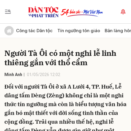
Gửi bình luận
Công tác Dân tộc
Tín ngưỡng tôn giáo
Bản làng hô
Người Tà Ôi có một nghi lễ linh
thiêng gắn với thổ cẩm
Minh Anh
01/05/2026 12:02
Đối với người Tà Ôi ở xã A Lưới 4, TP. Huế, Lễ
Hủy
Gửi
dâng tấm Dèng (Zèng) không chỉ là một nghi
thức tín ngưỡng mà còn là biểu tượng văn hóa
gắn bó mật thiết với đời sống tinh thần của
cộng đồng. Trải qua nhiều thế hệ, nghi lễ
dâng tấm Dèng vẫn được gìn giữ như một