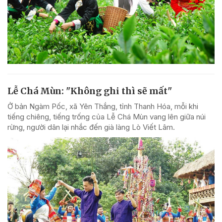
Lễ Chá Mùn: "Không ghi thì sẽ mất"
Ở bản Ngàm Pốc, xã Yên Thắng, tỉnh Thanh Hóa, mỗi khi
tiếng chiêng, tiếng trống của Lễ Chá Mùn vang lên giữa núi
rừng, người dân lại nhắc đến già làng Lò Viết Lâm.