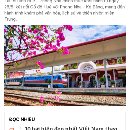
Tàu du lịch Huế - Phong Nha chính thức khởi hành từ ngày
28/8, kết nối Cố đô Huế với Phong Nha - Kẻ Bàng, mang đến
hành trình khám phá văn hóa, lịch sử và thiên nhiên miền
Trung.
ĐỌC NHIỀU
10 bãi biển đẹp nhất Việt Nam theo