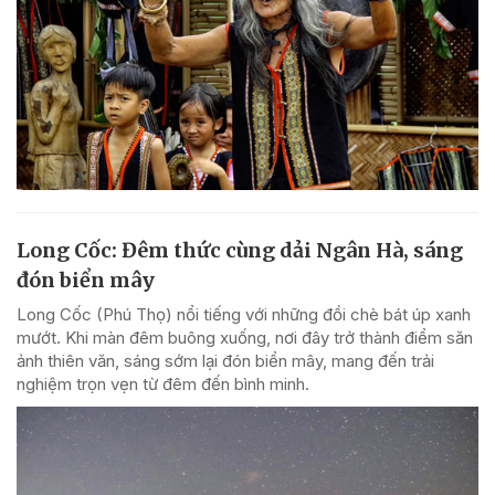
Long Cốc: Đêm thức cùng dải Ngân Hà, sáng
đón biển mây
Long Cốc (Phú Thọ) nổi tiếng với những đồi chè bát úp xanh
mướt. Khi màn đêm buông xuống, nơi đây trở thành điểm săn
ảnh thiên văn, sáng sớm lại đón biển mây, mang đến trải
nghiệm trọn vẹn từ đêm đến bình minh.