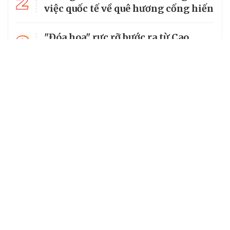
2
việc quốc tế về quê hương cống hiến
3
"Đóa hoa" rực rỡ bước ra từ Cao
nguyên đá
4
Liệt sĩ hy sinh ở tuổi 20 được gọi
đúng tên sau 54 năm chờ đợi
Hoa khôi ngành Dược và ước mơ
5
biến dược liệu vùng cao thành sinh
kế cho bà con
Chuyên trang của VietNamNet