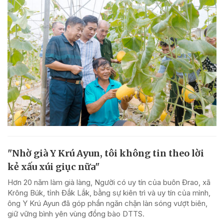
"Nhờ già Y Krú Ayun, tôi không tin theo lời
kẻ xấu xúi giục nữa"
Hơn 20 năm làm già làng, Người có uy tín của buôn Đrao, xã
Krông Búk, tỉnh Đắk Lắk, bằng sự kiên trì và uy tín của mình,
ông Y Krú Ayun đã góp phần ngăn chặn làn sóng vượt biên,
giữ vững bình yên vùng đồng bào DTTS.