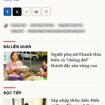
vùng cao
núi rừng Trà My
Nguyễn Trần Vỹ
thầy Vỹ
Người thầy mang duyên nợ với vùng cao
BÀI LIÊN QUAN
Người phụ nữ Thanh Hóa
biến củ "chống đói"
thành đặc sản vùng cao
ĐỌC TIẾP
Sáp nhập thôn, bản: Điều