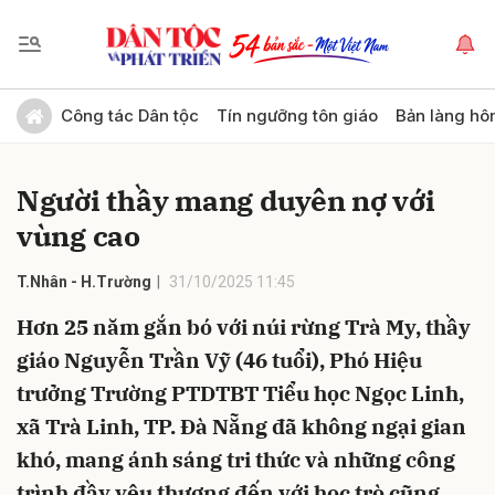
Gửi bình luận
Công tác Dân tộc
Tín ngưỡng tôn giáo
Bản làng hô
Người thầy mang duyên nợ với
vùng cao
T.Nhân - H.Trường
31/10/2025 11:45
Hơn 25 năm gắn bó với núi rừng Trà My, thầy
Hủy
Gửi
giáo Nguyễn Trần Vỹ (46 tuổi), Phó Hiệu
trưởng Trường PTDTBT Tiểu học Ngọc Linh,
xã Trà Linh, TP. Đà Nẵng đã không ngại gian
khó, mang ánh sáng tri thức và những công
trình đầy yêu thương đến với học trò cũng