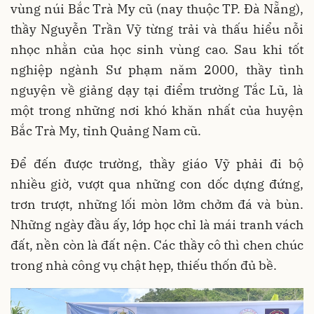
vùng núi Bắc Trà My cũ (nay thuộc TP. Đà Nẵng),
thầy Nguyễn Trần Vỹ từng trải và thấu hiểu nỗi
nhọc nhằn của học sinh vùng cao. Sau khi tốt
nghiệp ngành Sư phạm năm 2000, thầy tình
nguyện về giảng dạy tại điểm trường Tắc Lũ, là
một trong những nơi khó khăn nhất của huyện
Bắc Trà My, tỉnh Quảng Nam cũ.
Để đến được trường, thầy giáo Vỹ phải đi bộ
nhiều giờ, vượt qua những con dốc dựng đứng,
trơn trượt, những lối mòn lởm chởm đá và bùn.
Những ngày đầu ấy, lớp học chỉ là mái tranh vách
đất, nền còn là đất nện. Các thầy cô thì chen chúc
trong nhà công vụ chật hẹp, thiếu thốn đủ bề.