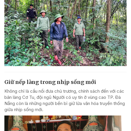
Giữ nếp làng trong nhịp sống mới
Không chỉ là cầu nối đưa chủ trương, chính sách đến với các
bản làng Cơ Tu, đội ngũ Người có uy tín ở vùng cao TP. Đà
Nẵng còn là những người bền bỉ giữ lửa văn hóa truyền thống
giữa nhịp sống mới.