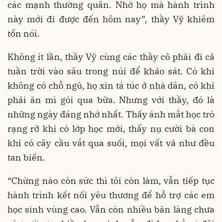
các mạnh thường quân. Nhờ họ mà hành trình
này mới đi được đến hôm nay”, thầy Vỹ khiêm
tốn nói.
Không ít lần, thầy Vỹ cùng các thầy cô phải đi cả
tuần trời vào sâu trong núi để khảo sát. Có khi
không có chỗ ngủ, họ xin tá túc ở nhà dân, có khi
phải ăn mì gói qua bữa. Nhưng với thầy, đó là
những ngày đáng nhớ nhất. Thấy ánh mắt học trò
rạng rỡ khi có lớp học mới, thấy nụ cười bà con
khi có cây cầu vắt qua suối, mọi vất vả như đều
tan biến.
“Chừng nào còn sức thì tôi còn làm, vẫn tiếp tục
hành trình kết nối yêu thương để hỗ trợ các em
học sinh vùng cao. Vẫn còn nhiều bản làng chưa