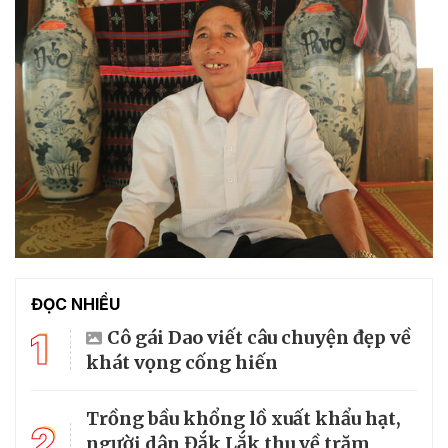
ĐỌC NHIỀU
1
Cô gái Dao viết câu chuyện đẹp về
khát vọng cống hiến
Trồng bầu khổng lồ xuất khẩu hạt,
2
người dân Đắk Lắk thu về trăm