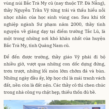
vùng núi Bắc Trà My cũ (nay thuộc TP. Đà Nẵng),
thầy Nguyễn Trần Vỹ từng trải và thấu hiểu nỗi
nhọc nhằn của học sinh vùng cao. Sau khi tốt
nghiệp ngành Sư phạm năm 2000, thầy tình
nguyện về giảng dạy tại điểm trường Tắc Lũ, là
một trong những nơi khó khăn nhất của huyện
Bắc Trà My, tỉnh Quảng Nam cũ.
Để đến được trường, thầy giáo Vỹ phải đi bộ
nhiều giờ, vượt qua những con dốc dựng đứng,
trơn trượt, những lối mòn lởm chởm đá và bùn.
Những ngày đầu ấy, lớp học chỉ là mái tranh vách
đất, nền còn là đất nện. Các thầy cô thì chen chúc
trong nhà công vụ chật hẹp, thiếu thốn đủ bề.