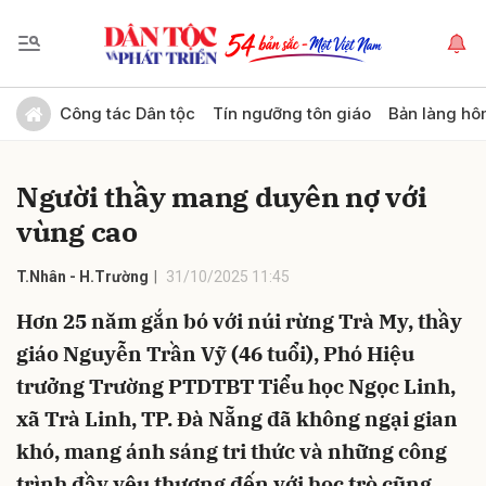
Gửi bình luận
Công tác Dân tộc
Tín ngưỡng tôn giáo
Bản làng hô
Người thầy mang duyên nợ với
vùng cao
T.Nhân - H.Trường
31/10/2025 11:45
Hơn 25 năm gắn bó với núi rừng Trà My, thầy
Hủy
Gửi
giáo Nguyễn Trần Vỹ (46 tuổi), Phó Hiệu
trưởng Trường PTDTBT Tiểu học Ngọc Linh,
xã Trà Linh, TP. Đà Nẵng đã không ngại gian
khó, mang ánh sáng tri thức và những công
trình đầy yêu thương đến với học trò cũng