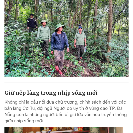
Giữ nếp làng trong nhịp sống mới
Không chỉ là cầu nối đưa chủ trương, chính sách đến với các
bản làng Cơ Tu, đội ngũ Người có uy tín ở vùng cao TP. Đà
Nẵng còn là những người bền bỉ giữ lửa văn hóa truyền thống
giữa nhịp sống mới.