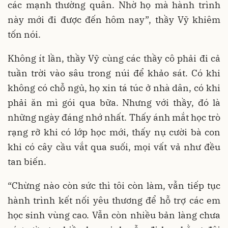
các mạnh thường quân. Nhờ họ mà hành trình
này mới đi được đến hôm nay”, thầy Vỹ khiêm
tốn nói.
Không ít lần, thầy Vỹ cùng các thầy cô phải đi cả
tuần trời vào sâu trong núi để khảo sát. Có khi
không có chỗ ngủ, họ xin tá túc ở nhà dân, có khi
phải ăn mì gói qua bữa. Nhưng với thầy, đó là
những ngày đáng nhớ nhất. Thấy ánh mắt học trò
rạng rỡ khi có lớp học mới, thấy nụ cười bà con
khi có cây cầu vắt qua suối, mọi vất vả như đều
tan biến.
“Chừng nào còn sức thì tôi còn làm, vẫn tiếp tục
hành trình kết nối yêu thương để hỗ trợ các em
học sinh vùng cao. Vẫn còn nhiều bản làng chưa