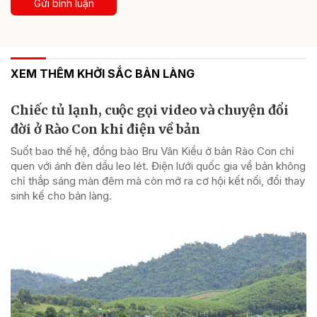
Gửi bình luận
XEM THÊM KHỞI SẮC BẢN LÀNG
Chiếc tủ lạnh, cuộc gọi video và chuyện đổi
đời ở Rào Con khi điện về bản
Suốt bao thế hệ, đồng bào Bru Vân Kiều ở bản Rào Con chỉ
quen với ánh đèn dầu leo lét. Điện lưới quốc gia về bản không
chỉ thắp sáng màn đêm mà còn mở ra cơ hội kết nối, đổi thay
sinh kế cho bản làng.