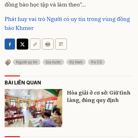
đồng bào học tập và làm theo"...
Phát huy vai trò Người có uy tín trong vùng đồng
bào Khmer
Người uy tín
lúa nước
Kỳ Neh
Pa Cô
BÀI LIÊN QUAN
Hòa giải ở cơ sở: Giữ tình
làng, đúng quy định