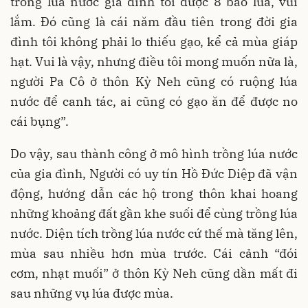
trồng lúa nước gia đình tôi được 8 bao lúa, vui
lắm. Đó cũng là cái năm đầu tiên trong đời gia
đình tôi không phải lo thiếu gạo, kể cả mùa giáp
hạt. Vui là vậy, nhưng điều tôi mong muốn nữa là,
người Pa Cô ở thôn Kỳ Neh cũng có ruộng lúa
nước để canh tác, ai cũng có gạo ăn để được no
cái bụng”.
Do vậy, sau thành công ở mô hình trồng lúa nước
của gia đình, Người có uy tín Hồ Đức Diệp đã vận
động, hướng dẫn các hộ trong thôn khai hoang
những khoảng đất gần khe suối để cùng trồng lúa
nước. Diện tích trồng lúa nước cứ thế mà tăng lên,
mùa sau nhiều hơn mùa trước. Cái cảnh “đói
cơm, nhạt muối” ở thôn Kỳ Neh cũng dần mất đi
sau những vụ lúa được mùa.