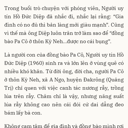
Trong buổi trò chuyện với phóng viên, Người uy
tín Hồ Đức Diệp đã nhắc đi, nhắc lại rằng: “Gia
đình có no đủ thì bản làng mới giàu mạnh”. Cũng
vì thế mà ông Diệp luôn trăn trở làm sao để “đồng
bào Pa Cô ở thôn Kỳ Neh…được no cái bụng”.
Là người con của đồng bào Pa Cô, Người uy tín Hồ
Đức Diệp (1960) sinh ra và lớn lên ở vùng quê có
nhiều khó khăn. Từ đời ông, đời cha, người Pa Cô
ở thôn Kỳ Neh, xã A Ngo, huyện Đakrông (Quảng
Trị) chỉ quen với việc canh tác nương rẫy, trồng
lúa trên rẫy. Chăm chỉ là vậy, nhưng năng suất
lúa rẫy không cao nên cái đói cứ dai dẳng đeo
bám lấy bà con.
Không cam tâm để gia đình và đồng bào mình rơi