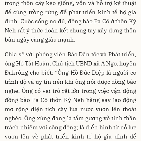
trong thôn cây keo giống, vốn và hỗ trợ kỹ thuật
để cùng trồng rừng để phát triển kinh tế hộ gia
đình. Cuộc sống no đủ, đồng bào Pa Cô ở thôn Kỳ
Neh rất ý thức đoàn kết chung tay xây dựng thôn
bản ngày càng giàu mạnh.
Chia sẻ với phóng viên Báo Dân tộc và Phát triển,
ông Hồ Tất Huấn, Chủ tịch UBND xã A Ngo, huyện
Đakrông cho biết: “Ông Hồ Đức Diệp là người có
trình độ và uy tín nên khi ông nói được đồng bào
nghe. Ông có vai trò rất lớn trong việc vận động
đồng bào Pa Cô thôn Kỳ Neh hăng say lao động
mở rộng diện tích cây lúa nước vươn lên thoát
nghèo. Ông xứng đáng là tấm gương về tinh thần
trách nhiệm với cộng đồng; là điển hình từ nỗ lực
vươn lên về phát triển kinh tế hộ gia đình để