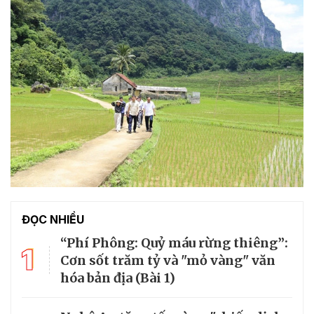
ĐỌC NHIỀU
“Phí Phông: Quỷ máu rừng thiêng”:
1
Cơn sốt trăm tỷ và "mỏ vàng" văn
hóa bản địa (Bài 1)