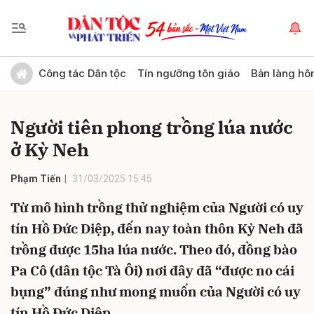
Gửi bình luận
Công tác Dân tộc
Tín ngưỡng tôn giáo
Bản làng hô
Người tiên phong trồng lúa nước
ở Kỳ Neh
Phạm Tiến
31/03/2025 15:45
Từ mô hình trồng thử nghiệm của Người có uy
Hủy
Gửi
tín Hồ Đức Diệp, đến nay toàn thôn Kỳ Neh đã
trồng được 15ha lúa nước. Theo đó, đồng bào
Pa Cô (dân tộc Tà Ôi) nơi đây đã “được no cái
bụng” đúng như mong muốn của Người có uy
tín Hồ Đức Diệp.