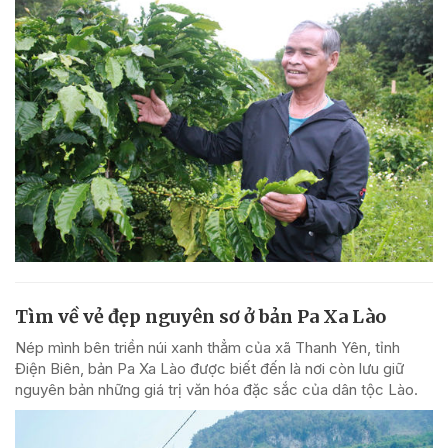
Tìm về vẻ đẹp nguyên sơ ở bản Pa Xa Lào
Nép mình bên triền núi xanh thẳm của xã Thanh Yên, tỉnh
Điện Biên, bản Pa Xa Lào được biết đến là nơi còn lưu giữ
nguyên bản những giá trị văn hóa đặc sắc của dân tộc Lào.