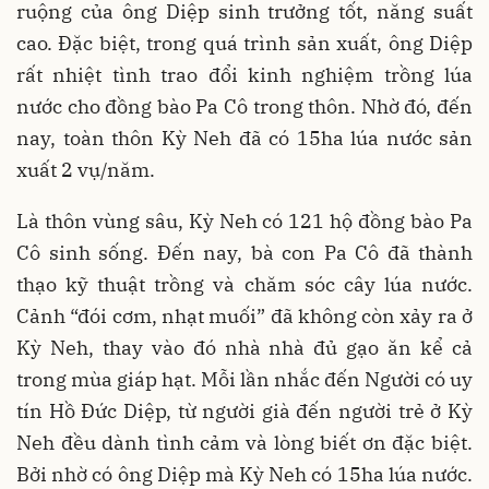
ruộng của ông Diệp sinh trưởng tốt, năng suất
cao. Đặc biệt, trong quá trình sản xuất, ông Diệp
rất nhiệt tình trao đổi kinh nghiệm trồng lúa
nước cho đồng bào Pa Cô trong thôn. Nhờ đó, đến
nay, toàn thôn Kỳ Neh đã có 15ha lúa nước sản
xuất 2 vụ/năm.
Là thôn vùng sâu, Kỳ Neh có 121 hộ đồng bào Pa
Cô sinh sống. Đến nay, bà con Pa Cô đã thành
thạo kỹ thuật trồng và chăm sóc cây lúa nước.
Cảnh “đói cơm, nhạt muối” đã không còn xảy ra ở
Kỳ Neh, thay vào đó nhà nhà đủ gạo ăn kể cả
trong mùa giáp hạt. Mỗi lần nhắc đến Người có uy
tín Hồ Đức Diệp, từ người già đến người trẻ ở Kỳ
Neh đều dành tình cảm và lòng biết ơn đặc biệt.
Bởi nhờ có ông Diệp mà Kỳ Neh có 15ha lúa nước.