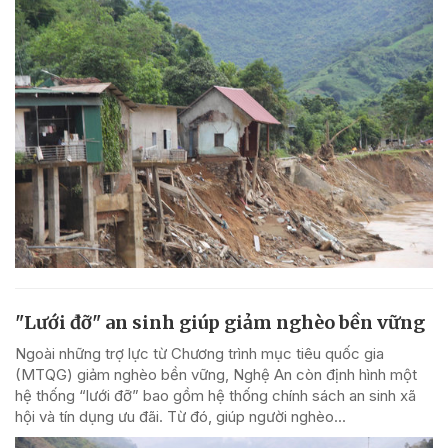
"Lưới đỡ" an sinh giúp giảm nghèo bền vững
Ngoài những trợ lực từ Chương trình mục tiêu quốc gia
(MTQG) giảm nghèo bền vững, Nghệ An còn định hình một
hệ thống “lưới đỡ” bao gồm hệ thống chính sách an sinh xã
hội và tín dụng ưu đãi. Từ đó, giúp người nghèo...