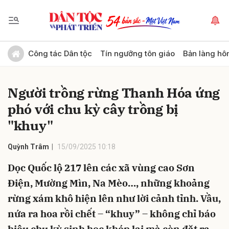
Gửi bình luận
Công tác Dân tộc
Tín ngưỡng tôn giáo
Bản làng hô
Người trồng rừng Thanh Hóa ứng
phó với chu kỳ cây trồng bị
"khuy"
Quỳnh Trâm
15/09/2025 10:18
Hủy
Gửi
Dọc Quốc lộ 217 lên các xã vùng cao Sơn
Điện, Mường Mìn, Na Mèo…, những khoảng
rừng xám khô hiện lên như lời cảnh tỉnh. Vầu,
nứa ra hoa rồi chết – “khuy” – không chỉ báo