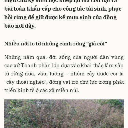
hiệu chu kỳ sinh học khép lại mà còn đặt ra
bài toán khẩn cấp cho công tác tái sinh, phục
hồi rừng để giữ được kế mưu sinh của đồng
bào nơi đây.
Nhiều nỗi lo từ những cánh rừng “già cỗi”
Những năm qua, đời sống của người dân vùng
cao xứ Thanh phần lớn dựa vào khai thác lâm sản
từ rừng nứa, vầu, luồng – nhóm cây được coi là
“cây thoát nghèo”, đóng vai trò chủ lực trong phát
triển kinh tế ở các xã miền núi.