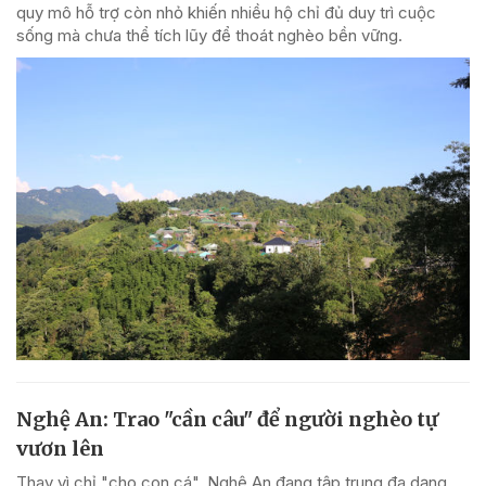
quy mô hỗ trợ còn nhỏ khiến nhiều hộ chỉ đủ duy trì cuộc
sống mà chưa thể tích lũy để thoát nghèo bền vững.
Nghệ An: Trao "cần câu" để người nghèo tự
vươn lên
Thay vì chỉ "cho con cá", Nghệ An đang tập trung đa dạng