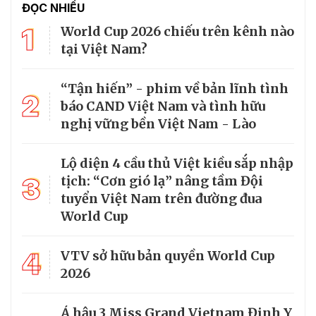
ĐỌC NHIỀU
1
World Cup 2026 chiếu trên kênh nào
tại Việt Nam?
“Tận hiến” - phim về bản lĩnh tình
2
báo CAND Việt Nam và tình hữu
nghị vững bền Việt Nam - Lào
Lộ diện 4 cầu thủ Việt kiều sắp nhập
3
tịch: “Cơn gió lạ” nâng tầm Đội
tuyển Việt Nam trên đường đua
World Cup
4
VTV sở hữu bản quyền World Cup
2026
Á hậu 3 Miss Grand Vietnam Đinh Y