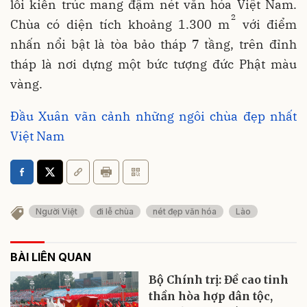
lối kiến trúc mang đậm nét văn hóa Việt Nam.
2
Chùa có diện tích khoảng 1.300 m
với điểm
nhấn nổi bật là tòa bảo tháp 7 tầng, trên đỉnh
tháp là nơi dựng một bức tượng đức Phật màu
vàng.
Đầu Xuân vãn cảnh những ngôi chùa đẹp nhất
Việt Nam
Người Việt
đi lễ chùa
nét đẹp văn hóa
Lào
BÀI LIÊN QUAN
Bộ Chính trị: Đề cao tinh
thần hòa hợp dân tộc,