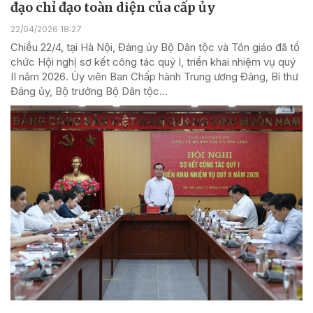
đạo chỉ đạo toàn diện của cấp ủy
22/04/2026 18:27
Chiều 22/4, tại Hà Nội, Đảng ủy Bộ Dân tộc và Tôn giáo đã tổ
chức Hội nghị sơ kết công tác quý I, triển khai nhiệm vụ quý
II năm 2026. Ủy viên Ban Chấp hành Trung ương Đảng, Bí thư
Đảng ủy, Bộ trưởng Bộ Dân tộc...