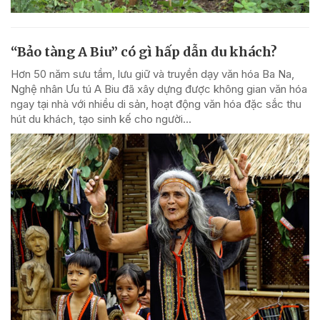
“Bảo tàng A Biu” có gì hấp dẫn du khách?
Hơn 50 năm sưu tầm, lưu giữ và truyền dạy văn hóa Ba Na,
Nghệ nhân Ưu tú A Biu đã xây dựng được không gian văn hóa
ngay tại nhà với nhiều di sản, hoạt động văn hóa đặc sắc thu
hút du khách, tạo sinh kế cho người...