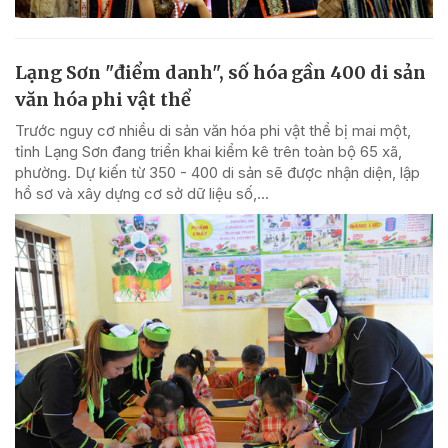
Lạng Sơn "điểm danh", số hóa gần 400 di sản
văn hóa phi vật thể
Trước nguy cơ nhiều di sản văn hóa phi vật thể bị mai một,
tỉnh Lạng Sơn đang triển khai kiểm kê trên toàn bộ 65 xã,
phường. Dự kiến từ 350 - 400 di sản sẽ được nhận diện, lập
hồ sơ và xây dựng cơ sở dữ liệu số,...