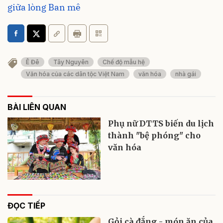
giữa lòng Ban mê
Ê Đê
Tây Nguyên
Chế độ mẫu hệ
Văn hóa của các dân tộc Việt Nam
văn hóa
nhà gái
BÀI LIÊN QUAN
Phụ nữ DTTS biến du lịch
thành "bệ phóng" cho
văn hóa
ĐỌC TIẾP
Gỏi cà đắng - món ăn của