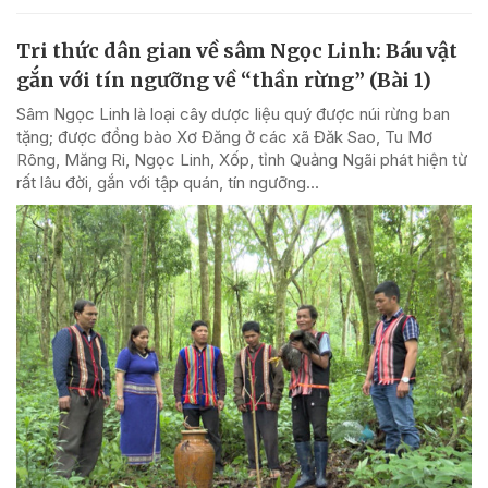
Tri thức dân gian về sâm Ngọc Linh: Báu vật
gắn với tín ngưỡng về “thần rừng” (Bài 1)
Sâm Ngọc Linh là loại cây dược liệu quý được núi rừng ban
tặng; được đồng bào Xơ Đăng ở các xã Đăk Sao, Tu Mơ
Rông, Măng Ri, Ngọc Linh, Xốp, tỉnh Quảng Ngãi phát hiện từ
rất lâu đời, gắn với tập quán, tín ngưỡng...