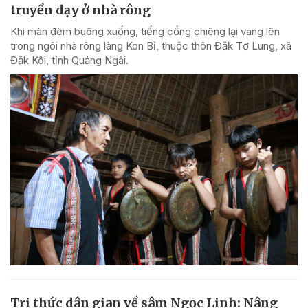
truyền dạy ở nhà rông
Khi màn đêm buông xuống, tiếng cồng chiêng lại vang lên
trong ngôi nhà rông làng Kon Bỉ, thuộc thôn Đăk Tơ Lung, xã
Đăk Kôi, tỉnh Quảng Ngãi.
Tri thức dân gian về sâm Ngọc Linh: Nâng