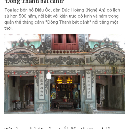
‘Đông Thành bát cảnh’
Tọa lạc bên hồ Diệu Ốc, đền Đức Hoàng (Nghệ An) có lịch
sử hơn 500 năm, nổi bật với kiến trúc cổ kính và nằm trong
quần thể thắng cảnh "Đông Thành bát cảnh" nổi tiếng một
thời.