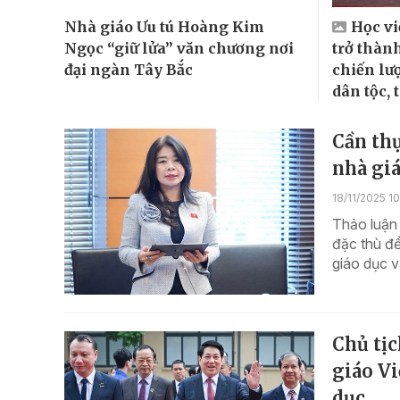
Nhà giáo Ưu tú Hoàng Kim
Học vi
Ngọc “giữ lửa” văn chương nơi
trở thàn
đại ngàn Tây Bắc
chiến lượ
dân tộc, 
Cần thự
nhà giá
18/11/2025 1
Thảo luận
đặc thù để
giáo dục v
Chủ tị
giáo Vi
dục