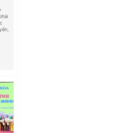
y
phải
ực
uyển,