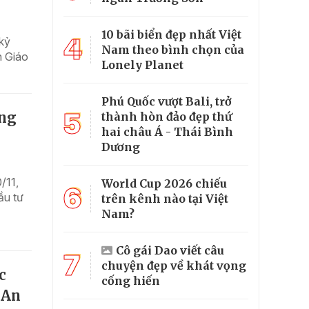
10 bãi biển đẹp nhất Việt
4
 kỷ
Nam theo bình chọn của
h Giáo
Lonely Planet
Phú Quốc vượt Bali, trở
5
ọng
thành hòn đảo đẹp thứ
hai châu Á - Thái Bình
Dương
/11,
World Cup 2026 chiếu
6
ầu tư
trên kênh nào tại Việt
Nam?
Cô gái Dao viết câu
7
chuyện đẹp về khát vọng
c
cống hiến
 An