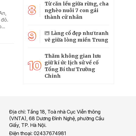
Từ căn lều giữa rừng, cha
8
nghèo nuôi 7 con gái
An,
thành cử nhân
 đô.
...
9
Làng cổ đẹp như tranh
vẽ giữa lòng miền Trung
Thăm không gian lưu
10
giữ kí ức lịch sử về cố
Tổng Bí thư Trường
Chinh
Địa chỉ: Tầng 18, Toà nhà Cục Viễn thông
(VNTA), 68 Dương Đình Nghệ, phường Cầu
Giấy, TP. Hà Nội.
Điện thoại: 02437674981