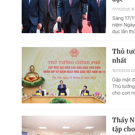
17/11/2025 1
Sáng 17/11
niệm Ngày
dục lần thứ
Thủ tướ
nhất
15/11/2025 22
Gặp mặt đạ
Thủ tướng
cho con ng
Thầy N
tập ch