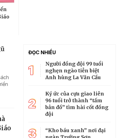
iển
Giáo
gũ
ĐỌC NHIỀU
Người đồng đội 99 tuổi
1
nghẹn ngào tiễn biệt
Anh hùng La Văn Cầu
sách
riển
Ký ức của cựu giao liên
2
96 tuổi trở thành “tấm
bản đồ” tìm hài cốt đồng
đội
hà
Giáo
3
“Kho báu xanh” nơi đại
ngàn Trường Sơn