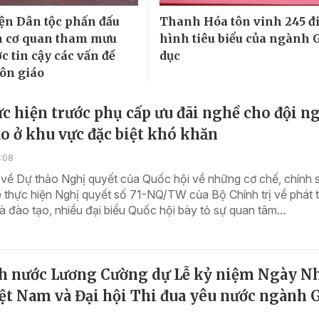
ện Dân tộc phấn đấu
Thanh Hóa tôn vinh 245 đ
h cơ quan tham mưu
hình tiêu biểu của ngành 
c tin cậy các vấn đề
dục
tôn giáo
c hiện trước phụ cấp ưu đãi nghề cho đội n
o ở khu vực đặc biệt khó khăn
0:08
 về Dự thảo Nghị quyết của Quốc hội về những cơ chế, chính 
 thực hiện Nghị quyết số 71-NQ/TW của Bộ Chính trị về phát t
à đào tạo, nhiều đại biểu Quốc hội bày tỏ sự quan tâm...
ch nước Lương Cường dự Lễ kỷ niệm Ngày N
ệt Nam và Đại hội Thi đua yêu nước ngành 