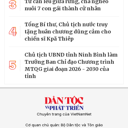
3
Từ căn lều giữa rừng, cha nghèo
nuôi 7 con gái thành cử nhân
Tổng Bí thư, Chủ tịch nước truy
4
tặng huân chương dũng cảm cho
chiến sĩ Kpă Thiêp
Chủ tịch UBND tỉnh Ninh Bình làm
5
Trưởng Ban Chỉ đạo Chương trình
MTQG giai đoạn 2026 - 2030 của
tỉnh
Chuyên trang của VietNamNet
Cơ quan chủ quản: Bộ Dân tộc và Tôn giáo