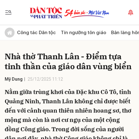
Gửi bình luận
Công tác Dân tộc
Tín ngưỡng tôn giáo
Bản làng hô
Nhà thờ Thanh Lân - Điểm tựa
tinh thần của giáo dân vùng biển
Mỹ Dung
25/12/2025 11:12
Nằm giữa trùng khơi của Đặc khu Cô Tô, tỉnh
Hủy
Gửi
Quảng Ninh, Thanh Lân không chỉ được biết
đến với cảnh quan thiên nhiên hoang sơ, thơ
mộng mà còn là nơi cư ngụ của một cộng
đồng Công giáo. Trong đời sống của người
dân nơi đây, nhà thờ Công giáo không chỉ là