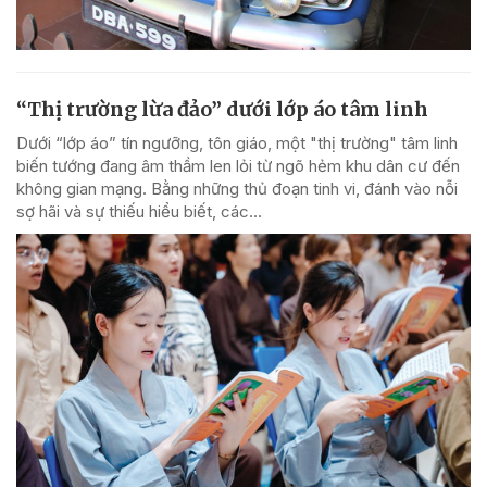
“Thị trường lừa đảo” dưới lớp áo tâm linh
Dưới “lớp áo” tín ngưỡng, tôn giáo, một "thị trường" tâm linh
biến tướng đang âm thầm len lỏi từ ngõ hẻm khu dân cư đến
không gian mạng. Bằng những thủ đoạn tinh vi, đánh vào nỗi
sợ hãi và sự thiếu hiểu biết, các...