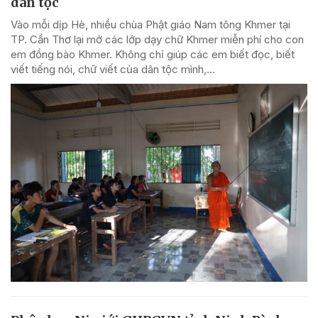
dân tộc
Vào mỗi dịp Hè, nhiều chùa Phật giáo Nam tông Khmer tại
TP. Cần Thơ lại mở các lớp dạy chữ Khmer miễn phí cho con
em đồng bào Khmer. Không chỉ giúp các em biết đọc, biết
viết tiếng nói, chữ viết của dân tộc mình,...