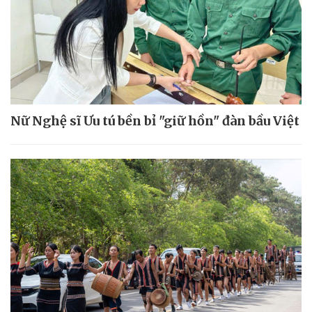
Nữ Nghệ sĩ Ưu tú bền bỉ "giữ hồn" đàn bầu Việt