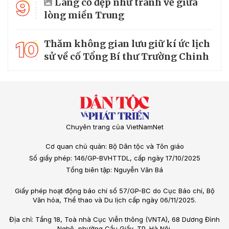
9
Làng cổ đẹp như tranh vẽ giữa
lòng miền Trung
10
Thăm không gian lưu giữ kí ức lịch
sử về cố Tổng Bí thư Trường Chinh
Chuyên trang của VietNamNet
Cơ quan chủ quản: Bộ Dân tộc và Tôn giáo
Số giấy phép: 146/GP-BVHTTDL, cấp ngày 17/10/2025
Tổng biên tập: Nguyễn Văn Bá
Giấy phép hoạt động báo chí số 57/GP-BC do Cục Báo chí, Bộ
Văn hóa, Thể thao và Du lịch cấp ngày 06/11/2025.
Địa chỉ: Tầng 18, Toà nhà Cục Viễn thông (VNTA), 68 Dương Đình
Nghệ, phường Cầu Giấy, TP. Hà Nội.