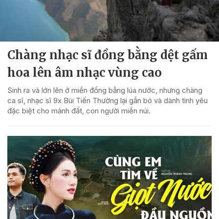
Chàng nhạc sĩ đồng bằng dệt gấm
hoa lên âm nhạc vùng cao
Sinh ra và lớn lên ở miền đồng bằng lúa nước, nhưng chàng
ca sĩ, nhạc sĩ 9x Bùi Tiến Thường lại gắn bó và dành tình yêu
đặc biệt cho mảnh đất, con người miền núi.