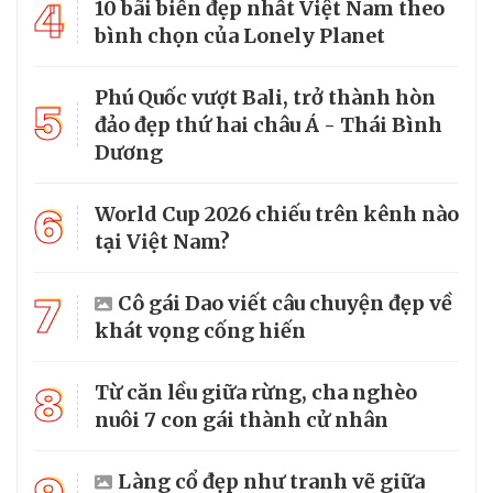
4
10 bãi biển đẹp nhất Việt Nam theo
bình chọn của Lonely Planet
Phú Quốc vượt Bali, trở thành hòn
5
đảo đẹp thứ hai châu Á - Thái Bình
Dương
6
World Cup 2026 chiếu trên kênh nào
tại Việt Nam?
7
Cô gái Dao viết câu chuyện đẹp về
khát vọng cống hiến
8
Từ căn lều giữa rừng, cha nghèo
nuôi 7 con gái thành cử nhân
Làng cổ đẹp như tranh vẽ giữa