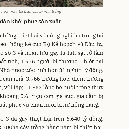
h hoa màu tại Lào Cai bị mất trắng
dân khôi phục sản xuất
 những thiệt hại vô cùng nghiêm trọng tại
heo thống kê của Bộ Kế hoạch và Đầu tư,
o số 3 và hoàn lưu gây lũ lụt, sạt lở làm
ất tích, 1.976 người bị thương. Thiệt hại
 Nhà nước ước tính hơn 81 nghìn tỷ đồng.
 căn nhà, 3.755 trường học, điểm trường
p, vùi lấp; 11.832 lồng bè nuôi trồng thủy
 khoảng 5,6 triệu con gia súc, gia cầm bị
xuất phục vụ chăn nuôi bị hư hỏng nặng.
số 3 đã gây thiệt hại trên 6.640 tỷ đồng.
3.700ha cây trồng hằng năm bị thiệt hại.