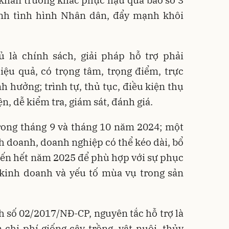
 khẩn trương khắc phục hậu quả bão số 3
ịnh tình hình Nhân dân, đẩy mạnh khôi
là chính sách, giải pháp hỗ trợ phải
hiệu quả, có trọng tâm, trọng điểm, trực
nh hưởng; trình tự, thủ tục, điều kiện thụ
n, dễ kiểm tra, giám sát, đánh giá.
trong tháng 9 và tháng 10 năm 2024; một
nh doanh, doanh nghiệp có thể kéo dài, bổ
đến hết năm 2025 để phù hợp với sự phục
 kinh doanh và yếu tố mùa vụ trong sản
h số 02/2017/NĐ-CP, nguyên tắc hỗ trợ là
chi phí giống cây trồng, vật nuôi, thủy