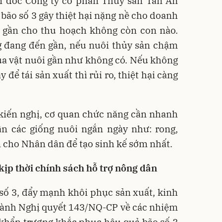
 đốc Công ty cổ phần Thủy sản Tân An
 bão số 3 gây thiệt hại nặng nề cho doanh
u gần cho thu hoạch không còn con nào.
đang đến gần, nếu nuôi thủy sản chậm
ủa vật nuôi gần như không có. Nếu không
 để tái sản xuất thì rủi ro, thiệt hại càng
iến nghị, cơ quan chức năng cần nhanh
n các giống nuôi ngắn ngày như: rong,
n cho Nhân dân để tạo sinh kế sớm nhất.
 kịp thời chính sách hỗ trợ nông dân
số 3, đẩy mạnh khôi phục sản xuất, kinh
hành Nghị quyết 143/NQ-CP về các nhiệm