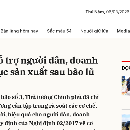
Thứ Năm,
06/08/2026
bình luận
Bản làng hôm nay
Sắc màu 54
Người giữ lửa
Media
 trợ người dân, doanh
ĐỌC
c sản xuất sau bão lũ
bão số 3, Thủ tướng Chính phủ đã chỉ
Hủy
G
ơng cần tập trung rà soát các cơ chế,
hời, hiệu quả cho người dân, doanh
y định của Nghị định 02/2017 về cơ