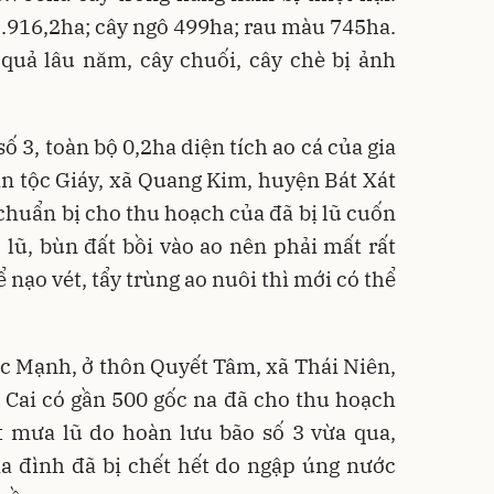
i 1.916,2ha; cây ngô 499ha; rau màu 745ha.
 quả lâu năm, cây chuối, cây chè bị ảnh
 3, toàn bộ 0,2ha diện tích ao cá của gia
n tộc Giáy, xã Quang Kim, huyện Bát Xát
 chuẩn bị cho thu hoạch của đã bị lũ cuốn
 lũ, bùn đất bồi vào ao nên phải mất rất
 nạo vét, tẩy trùng ao nuôi thì mới có thể
c Mạnh, ở thôn Quyết Tâm, xã Thái Niên,
 Cai có gần 500 gốc na đã cho thu hoạch
t mưa lũ do hoàn lưu bão số 3 vừa qua,
ia đình đã bị chết hết do ngập úng nước