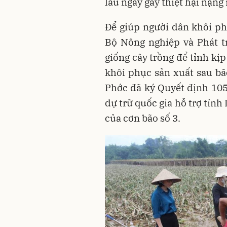
lâu ngày gây thiệt hại nặng 
Để giúp người dân khôi ph
Bộ Nông nghiệp và Phát tr
giống cây trồng để tỉnh kịp
khôi phục sản xuất sau bã
Phớc đã ký Quyết định 105
dự trữ quốc gia hỗ trợ tỉn
của cơn bão số 3.