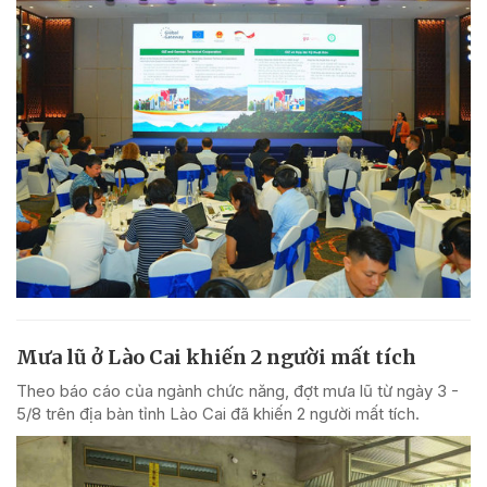
Mưa lũ ở Lào Cai khiến 2 người mất tích
Theo báo cáo của ngành chức năng, đợt mưa lũ từ ngày 3 -
5/8 trên địa bàn tỉnh Lào Cai đã khiến 2 người mất tích.