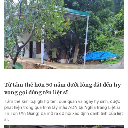
Từ tấm thẻ hơn 50 năm dưới lòng đất đến hy
vọng gọi đúng tên liệt sĩ
Tấm thẻ kim loại ghi họ tên, quê quán và ngày hy sinh, được
phát hiện trong quá trình lấy mẫu ADN tại Nghĩa trang Liệt sĩ
Tri Tôn (An Giang) đã mở ra cơ hội xác định danh tính của liệt
sĩ.