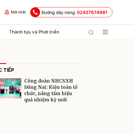
Đường dây nóng:
02437674981
Mới nhất
Thành tựu và Phát triển
 TIẾP
Công đoàn NHCSXH
Đồng Nai: Kiện toàn tổ
chức, nâng tầm hiệu
quả nhiệm kỳ mới
ửi