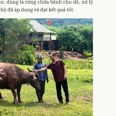
n: dùng lá rừng chữa bệnh cho dê, xử lý
hộ đã áp dụng và đạt kết quả tốt.