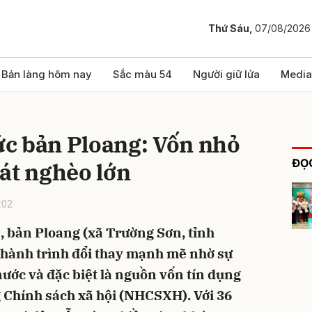
Thứ Sáu,
07/08/2026
bình luận
Bản làng hôm nay
Sắc màu 54
Người giữ lửa
Media
c bản Ploang: Vốn nhỏ
ĐỌC
át nghèo lớn
:02
 bản Ploang (xã Trường Sơn, tỉnh
Hủy
G
 hành trình đổi thay mạnh mẽ nhờ sự
ước và đặc biệt là nguồn vốn tín dụng
 Chính sách xã hội (NHCSXH). Với 36