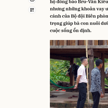
hộ đồng bào Bru-Vân Kiều,
nhưng những khoản vay ưu 
cánh của Bộ đội Biên phòn
trọng giúp bà con nuôi dư
cuộc sống ổn định.