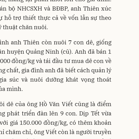
 cán bộ NHCSXH và BĐBP, anh Thiên xúc
ự hỗ trợ thiết thực cả về vốn lẫn sự theo
ỹ thuật chăn nuôi.
đình anh Thiên còn nuôi 7 con dê, giống
ân huyện Quảng Ninh (cũ). Anh đã bán 1
0.000 đồng/kg và tái đầu tư mua dê con về
g chất, gia đình anh đã biết cách quản lý
gia súc và nuôi dưỡng khát vọng thoát
ủa mình.
ôi dê của ông Hồ Văn Viết cũng là điểm
g phát triển đàn lên 9 con. Dịp Tết vừa
 với giá 150.000 đồng/kg, có thêm khoản
ỉ chăm chỉ, ông Viết còn là người truyền