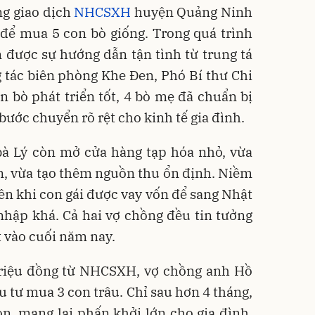
ng giao dịch
NHCSXH
huyện Quảng Ninh
 để mua 5 con bò giống. Trong quá trình
 được sự hướng dẫn tận tình từ trung tá
tác biên phòng Khe Đen, Phó Bí thư Chi
n bò phát triển tốt, 4 bò mẹ đã chuẩn bị
bước chuyển rõ rệt cho kinh tế gia đình.
bà Lý còn mở cửa hàng tạp hóa nhỏ, vừa
n, vừa tạo thêm nguồn thu ổn định. Niềm
lên khi con gái được vay vốn để sang Nhật
nhập khá. Cả hai vợ chồng đều tin tưởng
 vào cuối năm nay.
riệu đồng từ NHCSXH, vợ chồng anh Hồ
u tư mua 3 con trâu. Chỉ sau hơn 4 tháng,
n, mang lại phấn khởi lớn cho gia đình.