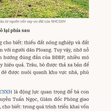
râu từ nguồn vốn vay ưu đãi của NHCSXH
ỏ lại phía sau
cho biết: thiếu đất nông nghiệp và đất
ớn với người dân Ploang. Tuy vậy, nhờ nỗ
nh hướng đúng đắn của BĐBP, nhiều mô
y hiệu quả. Trâu, bò được thả xa bản để
n dê được nuôi quanh khu vực nhà, phù
CSXH
là động lực quan trọng để bà con
uyễn Tuấn Ngọc, Giám đốc Phòng giao
ho biết: trong quá trình triển khai vốn