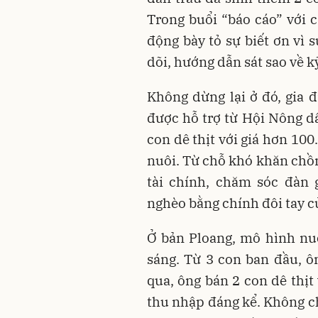
Trong buổi “báo cáo” với
động bày tỏ sự biết ơn vì s
dõi, hướng dẫn sát sao về k
Không dừng lại ở đó, gia 
được hỗ trợ từ Hội Nông d
con dê thịt với giá hơn 10
nuôi. Từ chỗ khó khăn chồn
tài chính, chăm sóc đàn 
nghèo bằng chính đôi tay c
Ở bản Ploang, mô hình nu
sáng. Từ 3 con ban đầu, ôn
qua, ông bán 2 con dê thịt
thu nhập đáng kể. Không ch