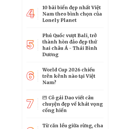
10 bãi biển đẹp nhất Việt
4
Nam theo bình chọn của
Lonely Planet
Phú Quốc vượt Bali, trở
5
thành hòn đảo đẹp thứ
hai châu Á - Thái Bình
Dương
World Cup 2026 chiếu
6
trên kênh nào tại Việt
Nam?
Cô gái Dao viết câu
7
chuyện đẹp về khát vọng
cống hiến
Từ căn lều giữa rừng, cha