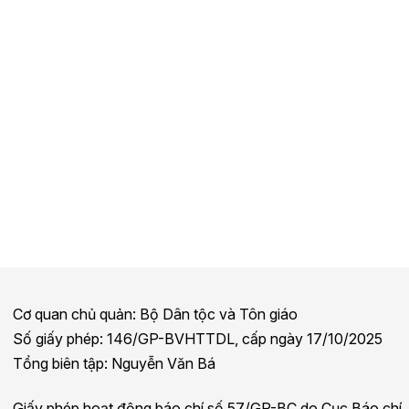
Cơ quan chủ quản: Bộ Dân tộc và Tôn giáo
Số giấy phép: 146/GP-BVHTTDL, cấp ngày 17/10/2025
Tổng biên tập: Nguyễn Văn Bá
Giấy phép hoạt động báo chí số 57/GP-BC do Cục Báo chí,