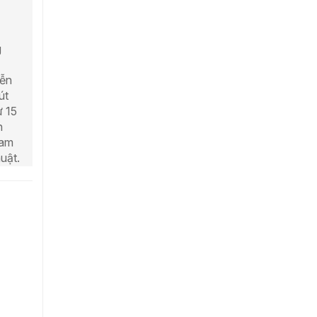
g
iễn
út
ừ 15
n
Nam
huật.