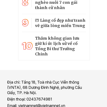
8
nghèo nuôi 7 con gái
thành cử nhân
9
Làng cổ đẹp như tranh
vẽ giữa lòng miền Trung
Thăm không gian lưu
10
giữ kí ức lịch sử về cố
Tổng Bí thư Trường
Chinh
Địa chỉ: Tầng 18, Toà nhà Cục Viễn thông
(VNTA), 68 Dương Đình Nghệ, phường Cầu
Giấy, TP. Hà Nội.
Điện thoại: 02437674981
Email: vietnamnet@vietnamnet.vn