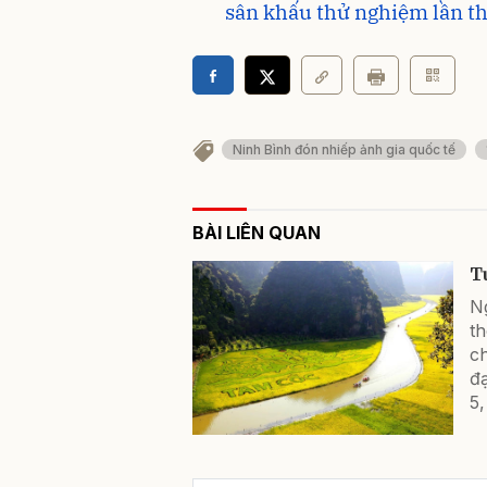
sân khấu thử nghiệm lần th
Ninh Bình đón nhiếp ảnh gia quốc tế
BÀI LIÊN QUAN
T
N
th
ch
đạ
5,