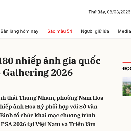
Thứ Bảy,
08/08/2026
bình luận
Bản làng hôm nay
Sắc màu 54
Người giữ lửa
Media
180 nhiếp ảnh gia quốc
ĐỌC
o Gathering 2026
 sinh thái Thung Nham, phường Nam Hoa
Hủy
G
Nhiếp ảnh Hoa Kỳ phối hợp với Sở Văn
 Bình tổ chức khai mạc chương trình
 PSA 2026 tại Việt Nam và Triển lãm