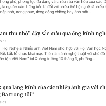
phong phú, phong tục đa dạng và chiều sâu văn hóa của các
 là nguồn cảm hứng bền bỉ đối với nhiều thế hệ nghệ sĩ nhiếp 
, nếp nhà, trang phục, tiếng cồng chiêng hay ánh mắt...
Nam thu nhỏ” đầy sắc màu qua ống kính nghệ
15:08
, Hội Nghệ sĩ Nhiếp ảnh Việt Nam phối hợp với Hội Văn học N
 Đắk Lắk tổ chức khai mạc Triển lãm ảnh nghệ thuật với chủ đề
n tộc Việt Nam” tại Quảng trường 10 tháng 3, phường...
 qua lăng kính của các nhiếp ảnh gia với ch
 Ba trong tôi”
18:03