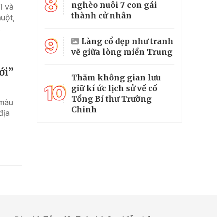
8
nghèo nuôi 7 con gái
I và
thành cử nhân
uột,
.
9
Làng cổ đẹp như tranh
vẽ giữa lòng miền Trung
ới”
Thăm không gian lưu
10
giữ kí ức lịch sử về cố
Tổng Bí thư Trường
 màu
Chinh
địa