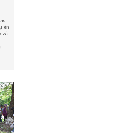
las
ự án
a và
.