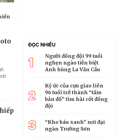
miền
hoto
ĐỌC NHIỀU
Người đồng đội 99 tuổi
1
nghẹn ngào tiễn biệt
Anh hùng La Văn Cầu
nh
ỉnh
Ký ức của cựu giao liên
2
96 tuổi trở thành “tấm
bản đồ” tìm hài cốt đồng
đội
nhiếp
3
“Kho báu xanh” nơi đại
ngàn Trường Sơn