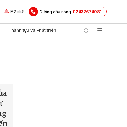
Đường dây nóng:
02437674981
Mới nhất
Thành tựu và Phát triển
ủa
ữ
ng
đền