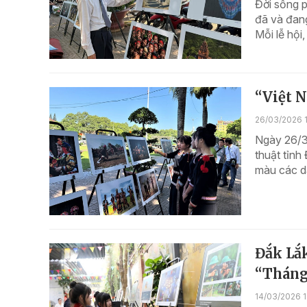
Đời sống 
đã và đang
Mỗi lễ hội
“Việt 
26/03/2026 
Ngày 26/3
thuật tỉnh
màu các dâ
Đắk Lắk
“Tháng
14/03/2026 