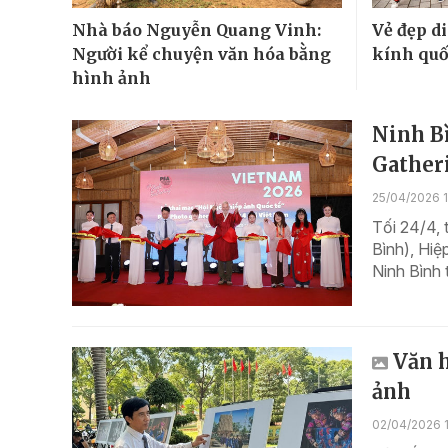
Nhà báo Nguyễn Quang Vinh:
Vẻ đẹp d
Người kể chuyện văn hóa bằng
kính quố
hình ảnh
Ninh Bì
Gather
25/04/2026 
Tối 24/4, 
Bình), Hiệ
Ninh Bình 
Văn h
ảnh
02/04/2026 