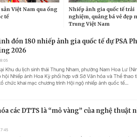
i sản Việt Nam qua ống
Nhiếp ảnh gia quốc tế trải
c tế
nghiệm, quảng bá vẻ đẹp 
Trung Việt Nam
nh đón 180 nhiếp ảnh gia quốc tế dự PSA P
ing 2026
18:05
tại Khu du lịch sinh thái Thung Nham, phường Nam Hoa Lư (Ni
p hội Nhiếp ảnh Hoa Kỳ phối hợp với Sở Văn hóa và Thể thao t
tổ chức khai mạc chương trình Hội ngộ nhiếp ảnh quốc tế...
óa các DTTS là “mỏ vàng” của nghệ thuật 
17:45