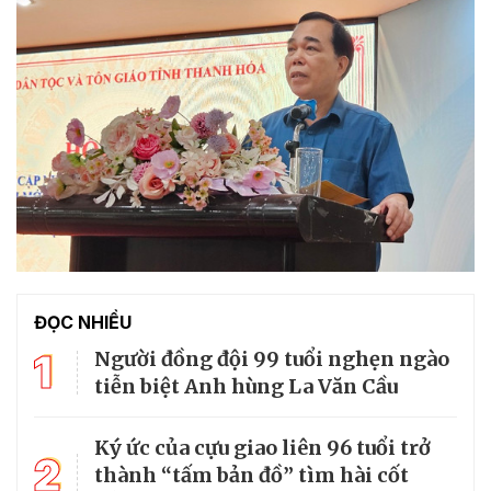
ĐỌC NHIỀU
1
Người đồng đội 99 tuổi nghẹn ngào
tiễn biệt Anh hùng La Văn Cầu
Ký ức của cựu giao liên 96 tuổi trở
2
thành “tấm bản đồ” tìm hài cốt