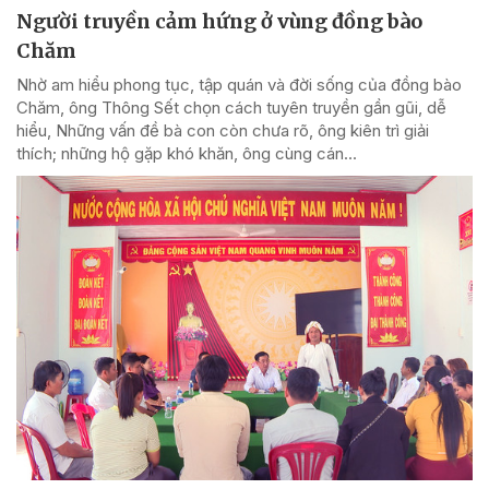
Người truyền cảm hứng ở vùng đồng bào
Chăm
Nhờ am hiểu phong tục, tập quán và đời sống của đồng bào
Chăm, ông Thông Sết chọn cách tuyên truyền gần gũi, dễ
hiểu, Những vấn đề bà con còn chưa rõ, ông kiên trì giải
thích; những hộ gặp khó khăn, ông cùng cán...