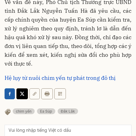
Về vấn đề này, Phó Chủ tịch Thường trực UBND
tỉnh Đắk Lắk Nguyễn Tuấn Hà đã yêu cầu, các
cấp chính quyền của huyện Ea Súp cần kiểm tra,
xử lý nghiêm theo quy định, tránh lơ là dẫn đến
hậu quả khó xử lý sau này. Đồng thời, chỉ đạo các
đơn vị liên quan tiếp thu, theo dõi, tổng hợp các ý
kiến để xem xét, kiến nghị sửa đổi cho phù hợp
với thực tế.
Hệ lụy từ nuôi chim yến tự phát trong đô thị
chim yến
Ea Súp
Đắk Lắk