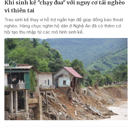
Khi sinh kế "chạy đua" với nguy cơ tái nghèo
vì thiên tai
Trao sinh kế thay vì hỗ trợ ngắn hạn để giúp đồng bào thoát
nghèo. Hàng chục nghìn hộ dân ở Nghệ An đã có thêm cơ
hội tạo thu nhập từ các mô hình sinh kế.