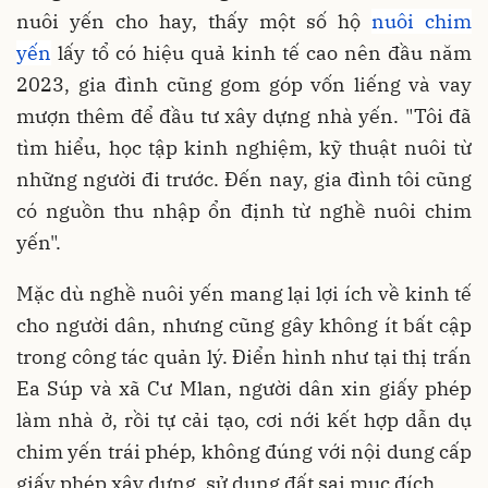
nuôi yến cho hay, thấy một số hộ
nuôi chim
yến
lấy tổ có hiệu quả kinh tế cao nên đầu năm
2023, gia đình cũng gom góp vốn liếng và vay
mượn thêm để đầu tư xây dựng nhà yến. "Tôi đã
tìm hiểu, học tập kinh nghiệm, kỹ thuật nuôi từ
những người đi trước. Đến nay, gia đình tôi cũng
có nguồn thu nhập ổn định từ nghề nuôi chim
yến".
Mặc dù nghề nuôi yến mang lại lợi ích về kinh tế
cho người dân, nhưng cũng gây không ít bất cập
trong công tác quản lý. Điển hình như tại thị trấn
Ea Súp và xã Cư Mlan, người dân xin giấy phép
làm nhà ở, rồi tự cải tạo, cơi nới kết hợp dẫn dụ
chim yến trái phép, không đúng với nội dung cấp
giấy phép xây dựng, sử dụng đất sai mục đích.