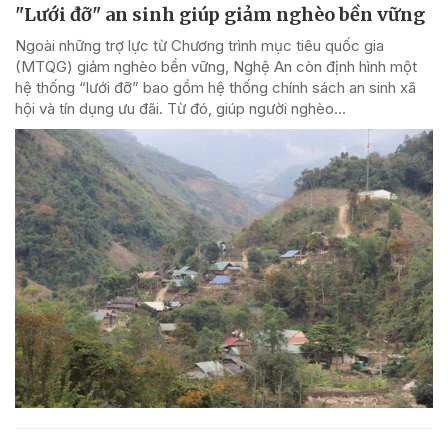
"Lưới đỡ" an sinh giúp giảm nghèo bền vững
Ngoài những trợ lực từ Chương trình mục tiêu quốc gia
(MTQG) giảm nghèo bền vững, Nghệ An còn định hình một
hệ thống “lưới đỡ” bao gồm hệ thống chính sách an sinh xã
hội và tín dụng ưu đãi. Từ đó, giúp người nghèo...