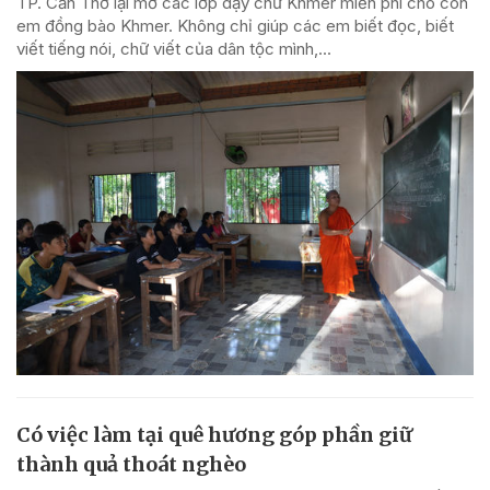
TP. Cần Thơ lại mở các lớp dạy chữ Khmer miễn phí cho con
em đồng bào Khmer. Không chỉ giúp các em biết đọc, biết
viết tiếng nói, chữ viết của dân tộc mình,...
Có việc làm tại quê hương góp phần giữ
thành quả thoát nghèo