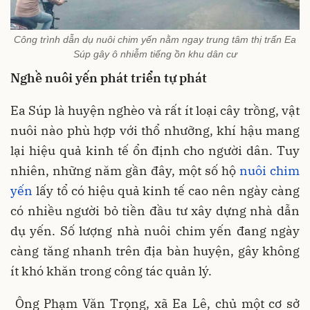
Công trình dẫn dụ nuôi chim yến nằm ngay trung tâm thị trấn Ea
Súp gây ô nhiễm tiếng ồn khu dân cư
Nghề nuôi yến phát triển tự phát
Ea Súp là huyện nghèo và rất ít loại cây trồng, vật
nuôi nào phù hợp với thổ nhưỡng, khí hậu mang
lại hiệu quả kinh tế ổn định cho người dân. Tuy
nhiên, những năm gần đây, một số hộ
nuôi chim
yến
lấy tổ có hiệu quả kinh tế cao nên ngày càng
có nhiều người bỏ tiền đầu tư xây dựng nhà dẫn
dụ yến. Số lượng nhà nuôi chim yến đang ngày
càng tăng nhanh trên địa bàn huyện, gây không
ít khó khăn trong công tác quản lý.
Ông Phạm Văn Trọng, xã Ea Lê, chủ một cơ sở