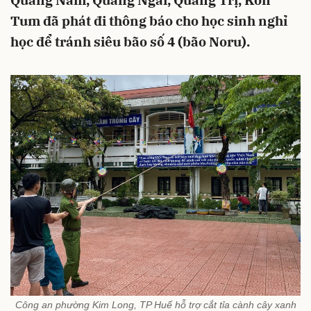
Quảng Nam, Quảng Ngãi, Quảng Trị, Kon
Tum đã phát đi thông báo cho học sinh nghỉ
học để tránh siêu bão số 4 (bão Noru).
Công an phường Kim Long, TP Huế hỗ trợ cắt tỉa cành cây xanh