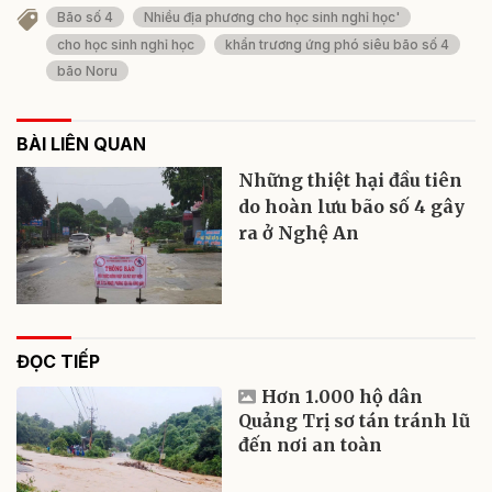
Bão số 4
Nhiều địa phương cho học sinh nghỉ học'
cho học sinh nghỉ học
khẩn trương ứng phó siêu bão số 4
bão Noru
BÀI LIÊN QUAN
Những thiệt hại đầu tiên
do hoàn lưu bão số 4 gây
ra ở Nghệ An
ĐỌC TIẾP
Hơn 1.000 hộ dân
Quảng Trị sơ tán tránh lũ
đến nơi an toàn