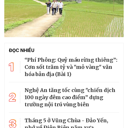
ĐỌC NHIỀU
“Phí Phông: Quỷ máu rừng thiêng”:
1
Cơn sốt trăm tỷ và "mỏ vàng" văn
hóa bản địa (Bài 1)
Nghệ An tăng tốc cùng "chiến dịch
2
100 ngày đêm cao điểm” dựng
trường nội trú vùng biên
3
Tháng 5 ở Vũng Chùa - Đảo Yến,
nhớ về Điện Biên năm xưa