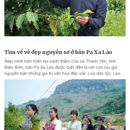
Tìm về vẻ đẹp nguyên sơ ở bản Pa Xa Lào
Nép mình bên triền núi xanh thẳm của xã Thanh Yên, tỉnh
Điện Biên, bản Pa Xa Lào được biết đến là nơi còn lưu giữ
nguyên bản những giá trị văn hóa đặc sắc của dân tộc Lào.