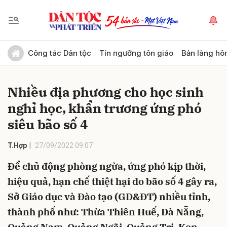
Gửi bình luận
Công tác Dân tộc
Tín ngưỡng tôn giáo
Bản làng hô
Nhiều địa phương cho học sinh
nghỉ học, khẩn trương ứng phó
siêu bão số 4
T.Hợp
27/09/2022 09:07
Hủy
Gửi
Để chủ động phòng ngừa, ứng phó kịp thời,
hiệu quả, hạn chế thiệt hại do bão số 4 gây ra,
Sở Giáo dục và Đào tạo (GD&ĐT) nhiều tỉnh,
thành phố như: Thừa Thiên Huế, Đà Nẵng,