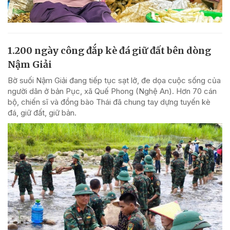
1.200 ngày công đắp kè đá giữ đất bên dòng
Nậm Giải
Bờ suối Nậm Giải đang tiếp tục sạt lở, đe dọa cuộc sống của
người dân ở bản Pục, xã Quế Phong (Nghệ An). Hơn 70 cán
bộ, chiến sĩ và đồng bào Thái đã chung tay dựng tuyến kè
đá, giữ đất, giữ bản.