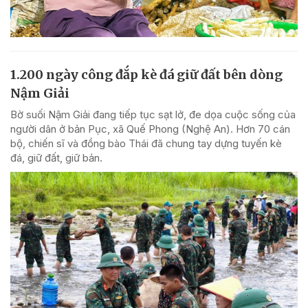
1.200 ngày công đắp kè đá giữ đất bên dòng
Nậm Giải
Bờ suối Nậm Giải đang tiếp tục sạt lở, đe dọa cuộc sống của
người dân ở bản Pục, xã Quế Phong (Nghệ An). Hơn 70 cán
bộ, chiến sĩ và đồng bào Thái đã chung tay dựng tuyến kè
đá, giữ đất, giữ bản.