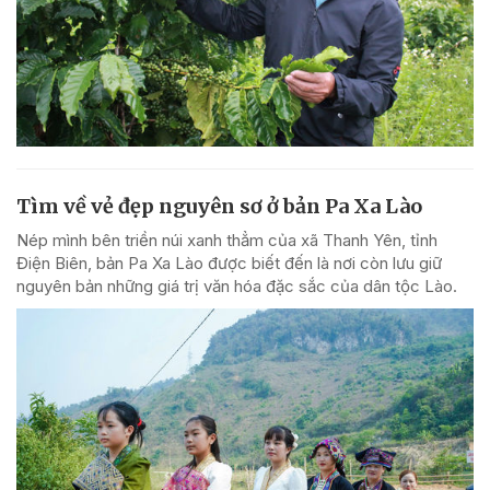
Tìm về vẻ đẹp nguyên sơ ở bản Pa Xa Lào
Nép mình bên triền núi xanh thẳm của xã Thanh Yên, tỉnh
Điện Biên, bản Pa Xa Lào được biết đến là nơi còn lưu giữ
nguyên bản những giá trị văn hóa đặc sắc của dân tộc Lào.