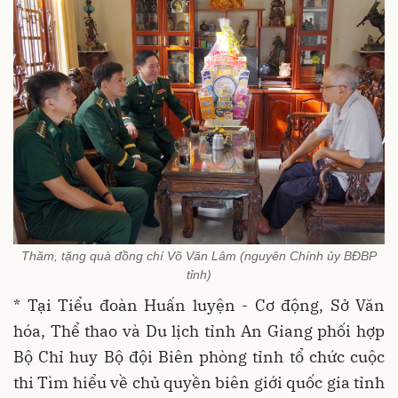
Thăm, tặng quà đồng chí Võ Văn Lâm (nguyên Chính ủy BĐBP
tỉnh)
* Tại Tiểu đoàn Huấn luyện - Cơ động, Sở Văn
hóa, Thể thao và Du lịch tỉnh An Giang phối hợp
Bộ Chỉ huy Bộ đội Biên phòng tỉnh tổ chức cuộc
thi Tìm hiểu về chủ quyền biên giới quốc gia tỉnh