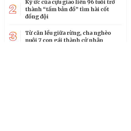
Ký ức của cựu giao liên 96 tuổi trở
2
thành “tấm bản đồ” tìm hài cốt
đồng đội
3
Từ căn lều giữa rừng, cha nghèo
nuôi 7 con gái thành cử nhân
Tổng Bí thư, Chủ tịch nước truy
4
tặng huân chương dũng cảm cho
chiến sĩ Kpă Thiêp
Chủ tịch UBND tỉnh Ninh Bình làm
5
Trưởng Ban Chỉ đạo Chương trình
MTQG giai đoạn 2026 - 2030 của
tỉnh