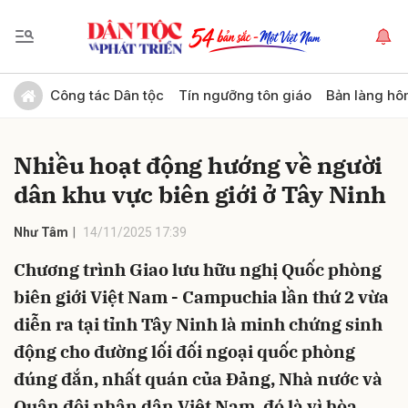
Gửi bình luận
Công tác Dân tộc
Tín ngưỡng tôn giáo
Bản làng hô
Nhiều hoạt động hướng về người
dân khu vực biên giới ở Tây Ninh
Như Tâm
14/11/2025 17:39
Chương trình Giao lưu hữu nghị Quốc phòng
Hủy
Gửi
biên giới Việt Nam - Campuchia lần thứ 2 vừa
diễn ra tại tỉnh Tây Ninh là minh chứng sinh
động cho đường lối đối ngoại quốc phòng
đúng đắn, nhất quán của Đảng, Nhà nước và
Quân đội nhân dân Việt Nam, đó là vì hòa