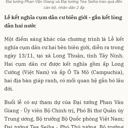
Đại tướng Phan Văn Giang và Đại tướng Tea Seiha trao quà đến
cán bộ, nhân dân 2 ấp
Lễ kết nghĩa cụm dân cư biên giới - gắn kết lòng
dân hai nước
Một điểm sáng khác của chương trình là Lễ kết
nghĩa cụm dân cư hai bên biên giới, diễn ra trong
ngày 13/11, tại xã Long Thuận, tỉnh Tây Ninh.
Hai cụm dân cư được kết nghĩa gồm ấp Long
Cường (Việt Nam) và ấp Ô Tà Mô (Campuchia),
hai địa bàn giáp ranh, có mối quan hệ gắn bó lâu
đời.
Buổi lễ có sự tham dự của Đại tướng Phan Văn
Giang - Ủy viên Bộ Chính trị, Phó Bí thư Quân ủy
Trung ương, Bộ trưởng Bộ Quốc phòng Việt Nam;
Đại tướng Tea Seiha - Phó Thủ tướng, Bộ trưởng