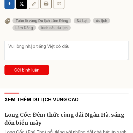
Tuần lễ vàng Du lịch Lâm Đồng
Đà Lạt
du lịch
Lâm Đồng
kích cầu du lịch
Gửi bình luận
XEM THÊM DU LỊCH VÙNG CAO
Long Cốc: Đêm thức cùng dải Ngân Hà, sáng
đón biển mây
Long Cốc (Phú Thọ) nổi tiếng với những đồi chè bát úp xanh