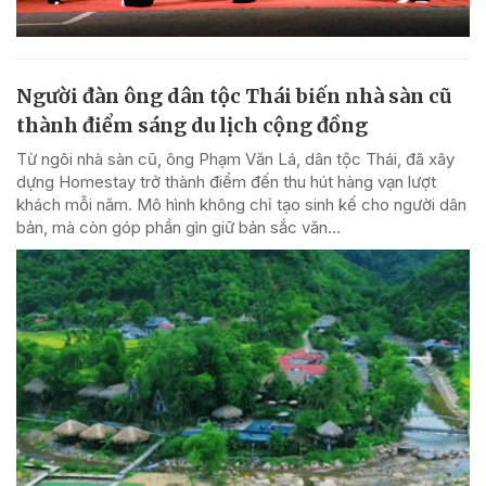
Người đàn ông dân tộc Thái biến nhà sàn cũ
thành điểm sáng du lịch cộng đồng
Từ ngôi nhà sàn cũ, ông Phạm Văn Lá, dân tộc Thái, đã xây
dựng Homestay trở thành điểm đến thu hút hàng vạn lượt
khách mỗi năm. Mô hình không chỉ tạo sinh kế cho người dân
bản, mà còn góp phần gìn giữ bản sắc văn...