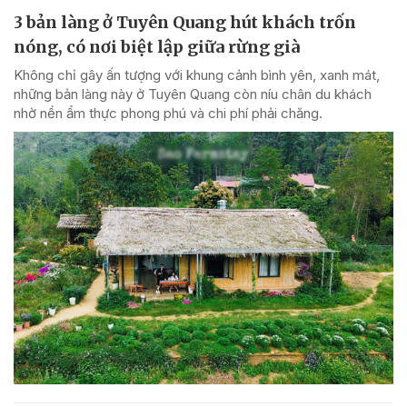
3 bản làng ở Tuyên Quang hút khách trốn
nóng, có nơi biệt lập giữa rừng già
Không chỉ gây ấn tượng với khung cảnh bình yên, xanh mát,
những bản làng này ở Tuyên Quang còn níu chân du khách
nhờ nền ẩm thực phong phú và chi phí phải chăng.