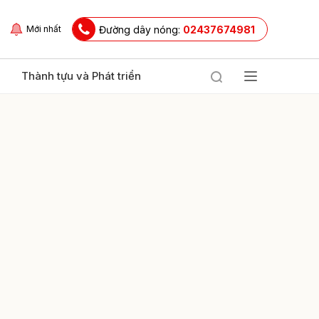
Đường dây nóng:
02437674981
Mới nhất
Thành tựu và Phát triển
ửi