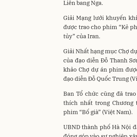
Liên bang Nga.
Giải Mạng lưới khuyến khí
được trao cho phim “Kẻ ph
tủy” của Iran.
Giải Nhất hạng mục Chợ dự
của đạo diễn Đỗ Thanh Sơ
khảo Chợ dự án phim được
đạo diễn Đỗ Quốc Trung (V
Ban Tổ chức cũng đã trao
thích nhất trong Chương 
phim “Bố già” (Việt Nam).
UBND thành phố Hà Nội đã
đóng góp vào sự nghiệp xâ