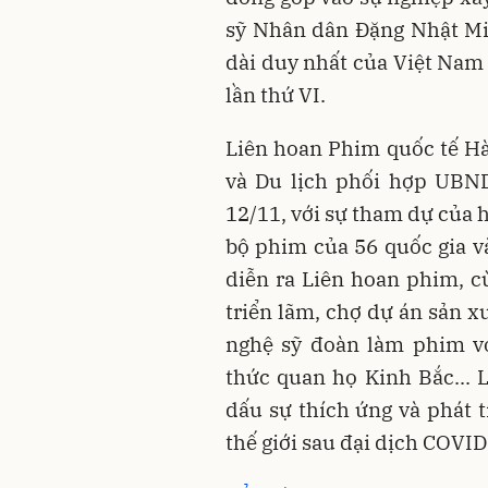
sỹ Nhân dân Đặng Nhật Mi
dài duy nhất của Việt Nam
lần thứ VI.
Liên hoan Phim quốc tế Hà
và Du lịch phối hợp UB
12/11, với sự tham dự của 
bộ phim của 56 quốc gia v
diễn ra Liên hoan phim, c
triển lãm, chợ dự án sản x
nghệ sỹ đoàn làm phim vớ
thức quan họ Kinh Bắc... 
dấu sự thích ứng và phát 
thế giới sau đại dịch COVI