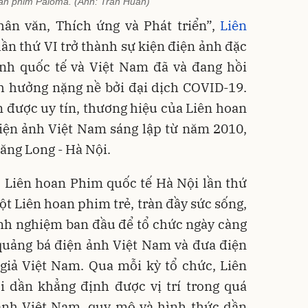
oàn phim Paloma. (Ảnh: Trần Huấn)
hân văn, Thích ứng và Phát triển”,
Liên
lần thứ VI trở thành sự kiện điện ảnh đặc
ảnh quốc tế và Việt Nam đã và đang hồi
h hưởng nặng nề bởi đại dịch COVID-19.
 được uy tín, thương hiệu của Liên hoan
iện ảnh Việt Nam sáng lập từ năm 2010,
ng Long - Hà Nội.
, Liên hoan Phim quốc tế Hà Nội lần thứ
ột Liên hoan phim trẻ, tràn đầy sức sống,
nh nghiệm ban đầu để tổ chức ngày càng
quảng bá điện ảnh Việt Nam và đưa điện
 giả Việt Nam. Qua mỗi kỳ tổ chức, Liên
 dần khẳng định được vị trí trong quá
 ảnh Việt Nam, quy mô và hình thức dần