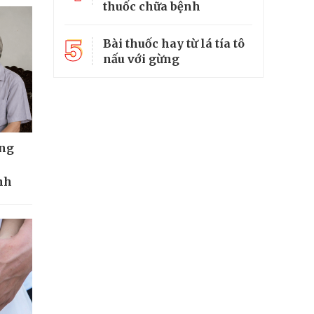
thuốc chữa bệnh
5
Bài thuốc hay từ lá tía tô
nấu với gừng
ông
nh