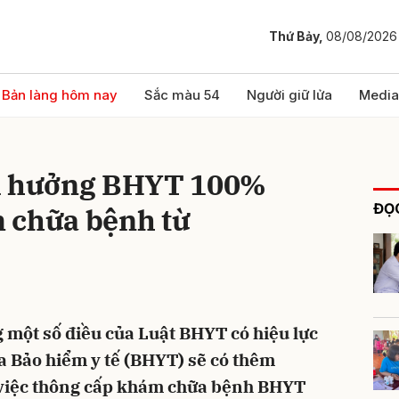
Thứ Bảy,
08/08/2026
bình luận
Bản làng hôm nay
Sắc màu 54
Người giữ lửa
Media
ợi hưởng BHYT 100%
ĐỌC
 chữa bệnh từ
Hủy
G
g một số điều của Luật BHYT có hiệu lực
ia Bảo hiểm y tế (BHYT) sẽ có thêm
ó việc thông cấp khám chữa bệnh BHYT