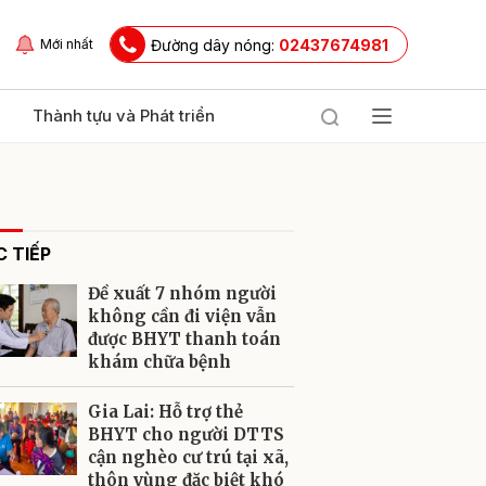
Đường dây nóng:
02437674981
Mới nhất
Thành tựu và Phát triển
 TIẾP
Đề xuất 7 nhóm người
không cần đi viện vẫn
được BHYT thanh toán
khám chữa bệnh
ửi
Gia Lai: Hỗ trợ thẻ
BHYT cho người DTTS
cận nghèo cư trú tại xã,
thôn vùng đặc biệt khó