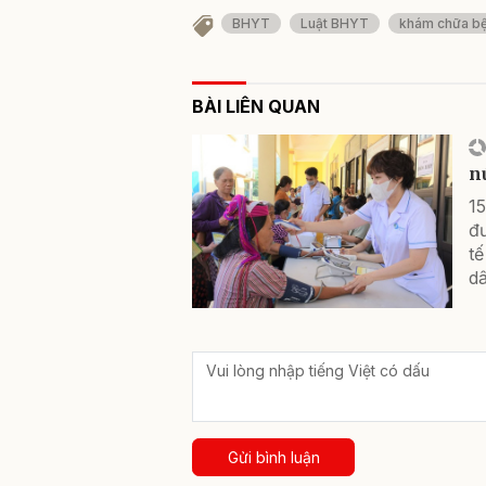
BHYT
Luật BHYT
khám chữa b
BÀI LIÊN QUAN
n
1
đư
t
d
Gửi bình luận