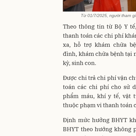
Từ 01/7/2025, người tham g
Theo thông tin từ Bộ Y t
thanh toán các chi phí k
xa, hỗ trợ
khám chữa b
đình,
khám chữa bệnh
tại 
kỳ, sinh con.
Được chi trả chi phí vận c
toán các chi phí cho sử 
phẩm máu, khí y tế, vật 
thuộc phạm vi thanh toán 
Định mức hưởng BHYT khi
BHYT theo hướng không ph