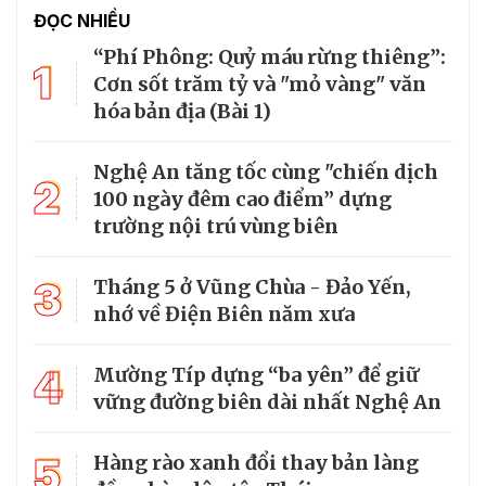
ĐỌC NHIỀU
“Phí Phông: Quỷ máu rừng thiêng”:
1
Cơn sốt trăm tỷ và "mỏ vàng" văn
hóa bản địa (Bài 1)
Nghệ An tăng tốc cùng "chiến dịch
2
100 ngày đêm cao điểm” dựng
trường nội trú vùng biên
3
Tháng 5 ở Vũng Chùa - Đảo Yến,
nhớ về Điện Biên năm xưa
4
Mường Típ dựng “ba yên” để giữ
vững đường biên dài nhất Nghệ An
5
Hàng rào xanh đổi thay bản làng