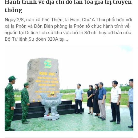
Hành trình về địa chỉ đỏ lan tỏa giá trị truyền
thống
Ngày 2/8, các xã Phú Thiện, Ia Hiao, Chư A Thai phối hợp với
xã Ia Pnôn và Đồn Biên phòng Ia Pnôn tổ chức hành trình về
nguồn tại Di tích lịch sử khu vực bố trí Sở chỉ huy cơ bản của
Bộ Tư lệnh Sư đoàn 320A tại...