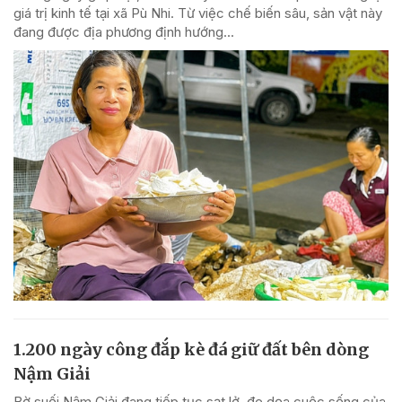
giá trị kinh tế tại xã Pù Nhi. Từ việc chế biến sâu, sản vật này
đang được địa phương định hướng...
1.200 ngày công đắp kè đá giữ đất bên dòng
Nậm Giải
Bờ suối Nậm Giải đang tiếp tục sạt lở, đe dọa cuộc sống của