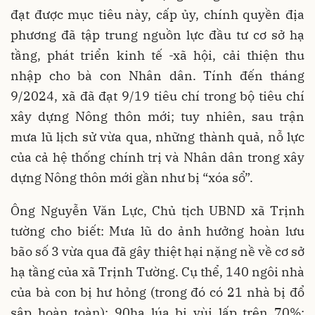
đạt được mục tiêu này, cấp ủy, chính quyền địa
phương đã tập trung nguồn lực đầu tư cơ sở hạ
tầng, phát triển kinh tế -xã hội, cải thiện thu
nhập cho bà con Nhân dân. Tính đến tháng
9/2024, xã đã đạt 9/19 tiêu chí trong bộ tiêu chí
xây dựng Nông thôn mới; tuy nhiên, sau trận
mưa lũ lịch sử vừa qua, những thành quả, nỗ lực
của cả hệ thống chính trị và Nhân dân trong xây
dựng Nông thôn mới gần như bị “xóa sổ”.
Ông Nguyễn Văn Lực, Chủ tịch UBND xã Trịnh
tường cho biết: Mưa lũ do ảnh hưởng hoàn lưu
bão số 3 vừa qua đã gây thiệt hại nặng nề về cơ sở
hạ tầng của xã Trịnh Tường. Cụ thể, 140 ngôi nhà
của bà con bị hư hỏng (trong đó có 21 nhà bị đổ
sập hoàn toàn); 90ha lúa bị vùi lấp trên 70%;