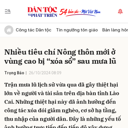
Gửi bình luận
Công tác Dân tộc
Tín ngưỡng tôn giáo
Bản làng hô
Nhiều tiêu chí Nông thôn mới ở
vùng cao bị “xóa sổ” sau mưa lũ
Trọng Bảo
26/10/2024 08:09
Trận mưa lũ lịch sử vừa qua đã gây thiệt hại
Hủy
Gửi
lớn về người và tài sản trên địa bàn tỉnh Lào
Cai. Những thiệt hại này đã ảnh hưởng đến
công tác xóa đói giảm nghèo, cơ sở hạ tầng,
thu nhập của người dân. Đây là những yếu tố
ảnh hưởng trực tiếp đến tiến độ xây dựng