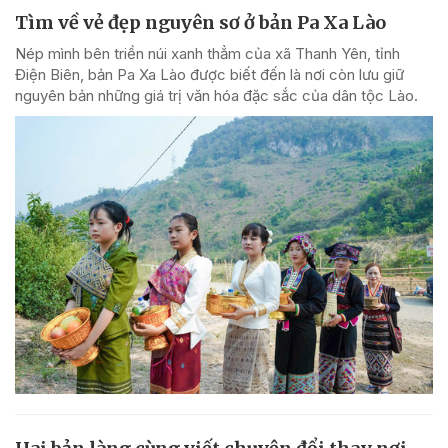
Tìm về vẻ đẹp nguyên sơ ở bản Pa Xa Lào
Nép mình bên triền núi xanh thẳm của xã Thanh Yên, tỉnh
Điện Biên, bản Pa Xa Lào được biết đến là nơi còn lưu giữ
nguyên bản những giá trị văn hóa đặc sắc của dân tộc Lào.