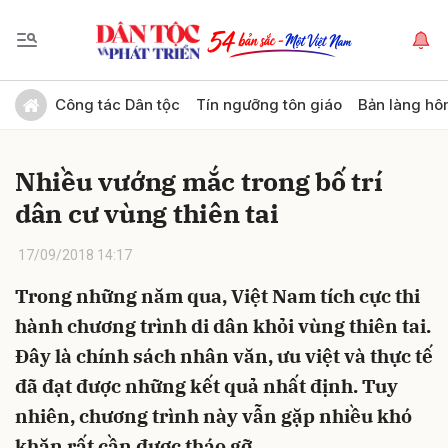
Gửi bình luận
Công tác Dân tộc
Tín ngưỡng tôn giáo
Bản làng hô
Nhiều vướng mắc trong bố trí
dân cư vùng thiên tai
17/09/2018 14:17
Trong những năm qua, Việt Nam tích cực thi
Hủy
Gửi
hành chương trình di dân khỏi vùng thiên tai.
Đây là chính sách nhân văn, ưu việt và thực tế
đã đạt được những kết quả nhất định. Tuy
nhiên, chương trình này vẫn gặp nhiều khó
khăn rất cần được tháo gỡ.