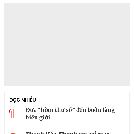
ĐỌC NHIỀU
1
Đưa “hòm thư số” đến buôn làng
biên giới