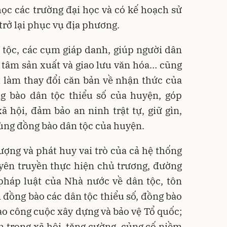
ọc các trường đại học và có kế hoạch sử
trở lại phục vụ địa phương.
tộc, các cụm giáp danh, giúp người dân
 tâm sản xuất và giao lưu văn hóa… cũng
 làm thay đổi căn bản về nhận thức của
g bào dân tộc thiểu số của huyện, góp
xã hội, đảm bảo an ninh trật tự, giữ gìn,
ùng đồng bào dân tộc của huyện.
lượng và phát huy vai trò của cả hệ thống
uyên truyền thực hiện chủ trương, đường
 pháp luật của Nhà nước về dân tộc, tôn
 đồng bào các dân tộc thiểu số, đồng bào
ào công cuộc xây dựng và bảo vệ Tổ quốc;
 trong xã hội, tăng cường, củng cố niềm