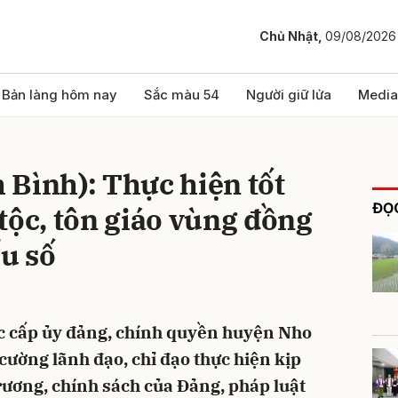
Chủ Nhật,
09/08/2026
bình luận
Bản làng hôm nay
Sắc màu 54
Người giữ lửa
Media
Bình): Thực hiện tốt
ĐỌC
tộc, tôn giáo vùng đồng
ểu số
Hủy
G
 cấp ủy đảng, chính quyền huyện Nho
cường lãnh đạo, chỉ đạo thực hiện kịp
trương, chính sách của Đảng, pháp luật