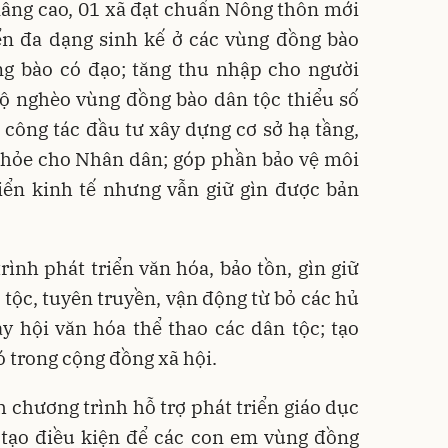
âng cao, 01 xã đạt chuẩn Nông thôn mới
iển đa dạng sinh kế ở các vùng đồng bào
ng bào có đạo; tăng thu nhập cho người
hộ nghèo vùng đồng bào dân tộc thiểu số
 công tác đầu tư xây dựng cơ sở hạ tầng,
khỏe cho Nhân dân; góp phần bảo vệ môi
riển kinh tế nhưng vẫn giữ gìn được bản
rình phát triển văn hóa, bảo tồn, gìn giữ
tộc, tuyên truyền, vận động từ bỏ các hủ
y hội văn hóa thể thao các dân tộc; tạo
ó trong cộng đồng xã hội.
 chương trình hỗ trợ phát triển giáo dục
 tạo điều kiện để các con em vùng đồng