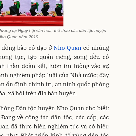
ường tại Ngày hội văn hóa, thể thao các dân tộc huyện
Nho Quan năm 2019
g đồng bào có đạo ở
Nho Quan
có những
hong tục, tập quán riêng, song đều có
nh thần đoàn kết, luôn tin tưởng vào sự
ành nghiêm pháp luật của Nhà nước; đây
ần ổn định chính trị, an ninh quốc phòng
óa, xã hội trên địa bàn huyện.
phòng Dân tộc huyện Nho Quan cho biết:
Đảng về công tác dân tộc, các cấp, các
an đã thực hiện nghiêm túc và có hiệu
c như: Phát triển kinh tế vùng dân tộc