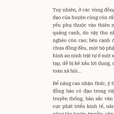
Tuy nhiên, ở các vùng đồng
đạo của huyện cũng còn rất
yếu phụ thuộc vào thiên 
quảng canh, do vậy thu n
nghèo còn cao; bên cạnh 
chưa đồng đều, một bộ phậ
hình an ninh trật tự ở một 
tạp, dễ bị kẻ xấu lợi dụng, 
toàn xã hội…
Để nâng cao nhận thức, ý t
đồng bào có đạo trong việ
truyền thống, bản sắc văn 
cực phát triển kinh tế, nâ
công tác tuyên truyền, vậ