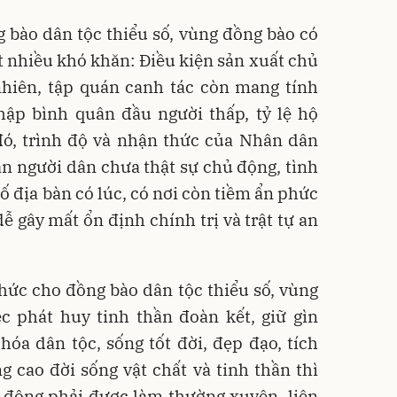
 bào dân tộc thiểu số, vùng đồng bào có
 nhiều khó khăn: Điều kiện sản xuất chủ
nhiên, tập quán canh tác còn mang tính
hập bình quân đầu người thấp, tỷ lệ hộ
đó, trình độ và nhận thức của Nhân dân
n người dân chưa thật sự chủ động, tình
số địa bàn có lúc, có nơi còn tiềm ẩn phức
dễ gây mất ổn định chính trị và trật tự an
hức cho đồng bào dân tộc thiểu số, vùng
c phát huy tinh thần đoàn kết, giữ gìn
hóa dân tộc, sống tốt đời, đẹp đạo, tích
ng cao đời sống vật chất và tinh thần thì
n động phải được làm thường xuyên, liên