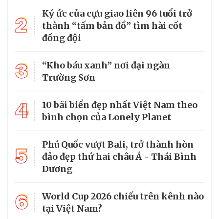
Ký ức của cựu giao liên 96 tuổi trở
2
thành “tấm bản đồ” tìm hài cốt
đồng đội
3
“Kho báu xanh” nơi đại ngàn
Trường Sơn
4
10 bãi biển đẹp nhất Việt Nam theo
bình chọn của Lonely Planet
Phú Quốc vượt Bali, trở thành hòn
5
đảo đẹp thứ hai châu Á - Thái Bình
Dương
6
World Cup 2026 chiếu trên kênh nào
tại Việt Nam?