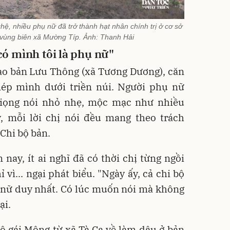
, nhiều phụ nữ đã trở thành hạt nhân chính trị ở cơ sở
 vùng biên xã Mường Típ. Ảnh: Thanh Hải
 có mình tôi là phụ nữ"
ào bản Lưu Thông (xã Tương Dương), căn
ép mình dưới triền núi. Người phụ nữ
giọng nói nhỏ nhẹ, mộc mạc như nhiều
, mỗi lời chị nói đều mang theo trách
Chi bộ bản.
ay, ít ai nghĩ đã có thời chị từng ngồi
 vì... ngại phát biểu. "Ngày ấy, cả chi bộ
 nữ duy nhất. Có lúc muốn nói mà không
ại.
ô gái Mông từ xã Tà Cạ về làm dâu ở bản