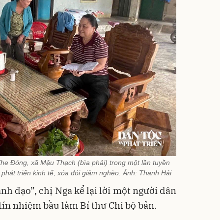
 Khe Đóng, xã Mậu Thạch (bìa phải) trong một lần tuyền
phát triển kinh tế, xóa đói giảm nghèo. Ảnh: Thanh Hải
ãnh đạo”, chị Nga kể lại lời một người dân
tín nhiệm bầu làm Bí thư Chi bộ bản.