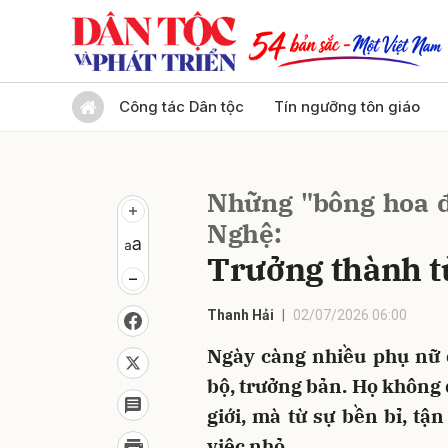
Gửi 
Công tác Dân tộc
Tín ngưỡng tôn giáo
Những "bông hoa đ
Nghệ:
Trưởng thành t
Thanh Hải
02/07/2026 06:00
Ngày càng nhiều phụ nữ đ
bộ, trưởng bản. Họ không 
giới, mà từ sự bền bỉ, tậ
việc nhỏ.