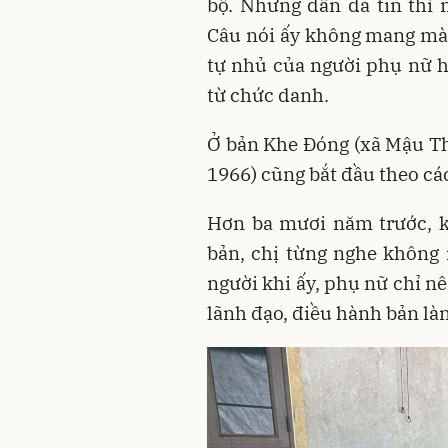
bộ. Nhưng dân đã tin thì
Câu nói ấy không mang màu
tự nhủ của người phụ nữ h
từ chức danh.
Ở bản Khe Đóng (xã Mậu Th
1966) cũng bắt đầu theo cá
Hơn ba mươi năm trước, k
bản, chị từng nghe không í
người khi ấy, phụ nữ chỉ n
lãnh đạo, điều hành bản làn