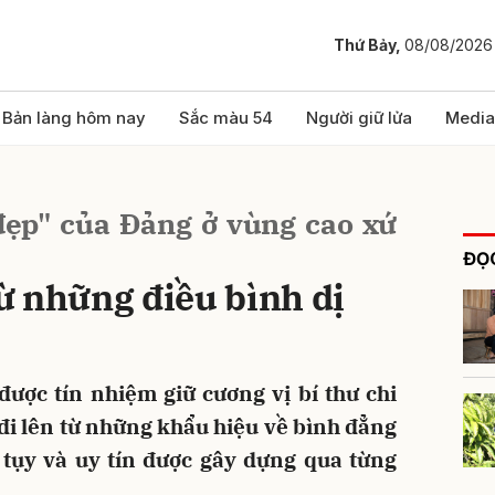
Thứ Bảy,
08/08/2026
bình luận
Bản làng hôm nay
Sắc màu 54
Người giữ lửa
Media
ẹp" của Đảng ở vùng cao xứ
ĐỌC
ừ những điều bình dị
Hủy
G
ược tín nhiệm giữ cương vị bí thư chi
đi lên từ những khẩu hiệu về bình đẳng
n tụy và uy tín được gây dựng qua từng