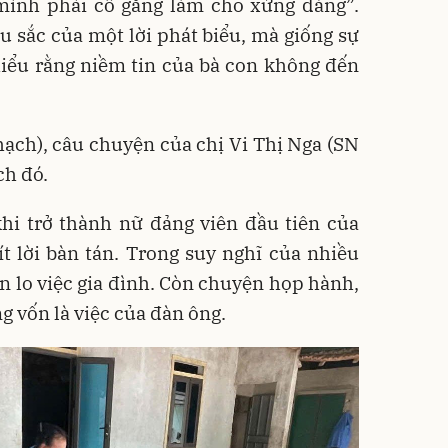
 mình phải cố gắng làm cho xứng đáng”.
 sắc của một lời phát biểu, mà giống sự
iểu rằng niềm tin của bà con không đến
ạch), câu chuyện của chị Vi Thị Nga (SN
ch đó.
hi trở thành nữ đảng viên đầu tiên của
t lời bàn tán. Trong suy nghĩ của nhiều
ên lo việc gia đình. Còn chuyện họp hành,
g vốn là việc của đàn ông.