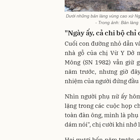
Dưới những bản làng vùng cao xứ Nghệ
- Trong ảnh: Bản làng
"Ngày ấy, cả chi bộ chỉ
Cuối con đường nhỏ dẫn v
nhà gỗ của chị Vừ Y Dở n
Mông (SN 1982) vẫn giữ 
năm trước, nhưng giờ đây
nhiệm của người đứng đầu 
Nhìn người phụ nữ ấy hôm n
lặng trong các cuộc họp chỉ
toàn đàn ông, mình là phụ
dám nói", chị cười khi nhớ l
Hai mươi bốn năm trước, c