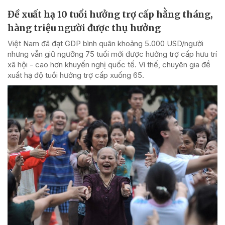
Đề xuất hạ 10 tuổi hưởng trợ cấp hằng tháng,
hàng triệu người được thụ hưởng
Việt Nam đã đạt GDP bình quân khoảng 5.000 USD/người
nhưng vẫn giữ ngưỡng 75 tuổi mới được hưởng trợ cấp hưu trí
xã hội - cao hơn khuyến nghị quốc tế. Vì thế, chuyên gia đề
xuất hạ độ tuổi hưởng trợ cấp xuống 65.