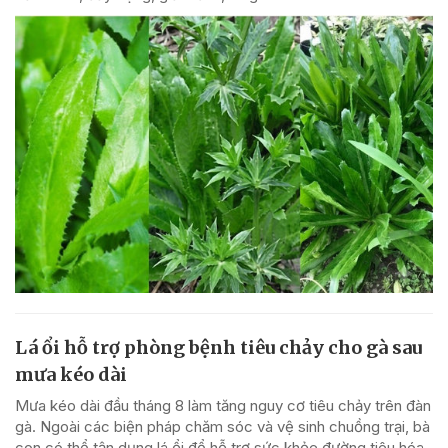
Lá ổi hỗ trợ phòng bệnh tiêu chảy cho gà sau
mưa kéo dài
Mưa kéo dài đầu tháng 8 làm tăng nguy cơ tiêu chảy trên đàn
gà. Ngoài các biện pháp chăm sóc và vệ sinh chuồng trại, bà
con có thể tận dụng lá ổi để hỗ trợ sức khỏe đường tiêu hóa,