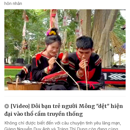
hôn nhân
[Video] Đôi bạn trẻ người Mông "dệt" hiện
đại vào thổ cẩm truyền thống
Không chỉ được biết đến với câu chuyện tình yêu lãng mạn,
Giàng Nguyễn Duy Anh và Tráng Thị Dung còn đang cùng