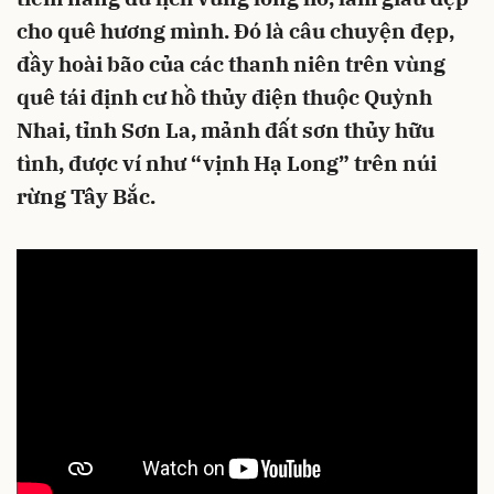
cho quê hương mình. Đó là câu chuyện đẹp,
đầy hoài bão của các thanh niên trên vùng
quê tái định cư hồ thủy điện thuộc Quỳnh
Nhai, tỉnh Sơn La, mảnh đất sơn thủy hữu
tình, được ví như “vịnh Hạ Long” trên núi
rừng Tây Bắc.