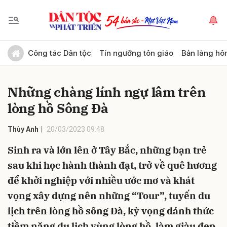
Gửi bình luận
Công tác Dân tộc
Tín ngưỡng tôn giáo
Bản làng hô
Những chàng lính ngự lâm trên
lòng hồ Sông Đà
Thùy Anh
20/03/2023 09:48
Sinh ra và lớn lên ở Tây Bắc, những bạn trẻ
Hủy
Gửi
sau khi học hành thành đạt, trở về quê hương
để khởi nghiệp với nhiều ước mơ và khát
vọng xây dựng nên những “Tour”, tuyến du
lịch trên lòng hồ sông Đà, kỳ vọng đánh thức
tiềm năng du lịch vùng lòng hồ, làm giàu đẹp