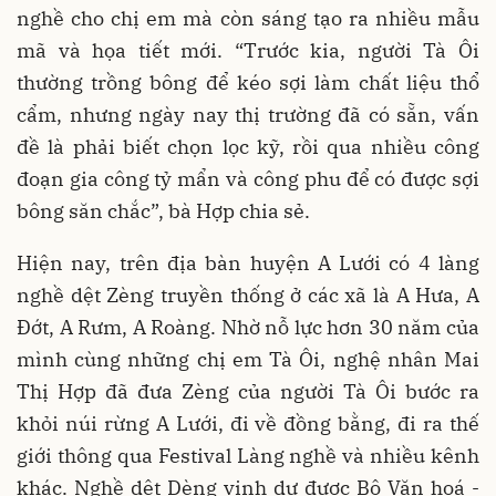
nghề cho chị em mà còn sáng tạo ra nhiều mẫu
mã và họa tiết mới. “Trước kia, người Tà Ôi
thường trồng bông để kéo sợi làm chất liệu thổ
cẩm, nhưng ngày nay thị trường đã có sẵn, vấn
đề là phải biết chọn lọc kỹ, rồi qua nhiều công
đoạn gia công tỷ mẩn và công phu để có được sợi
bông săn chắc”, bà Hợp chia sẻ.
Hiện nay, trên địa bàn huyện A Lưới có 4 làng
nghề dệt Zèng truyền thống ở các xã là A Hưa, A
Đớt, A Rưm, A Roàng. Nhờ nỗ lực hơn 30 năm của
mình cùng những chị em Tà Ôi, nghệ nhân Mai
Thị Hợp đã đưa Zèng của người Tà Ôi bước ra
khỏi núi rừng A Lưới, đi về đồng bằng, đi ra thế
giới thông qua Festival Làng nghề và nhiều kênh
khác. Nghề dệt Dèng vinh dự được Bộ Văn hoá -