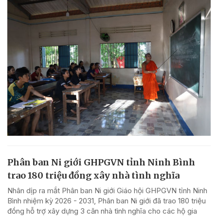
Phân ban Ni giới GHPGVN tỉnh Ninh Bình
trao 180 triệu đồng xây nhà tình nghĩa
Nhân dịp ra mắt Phân ban Ni giới Giáo hội GHPGVN tỉnh Ninh
Bình nhiệm kỳ 2026 - 2031, Phân ban Ni giới đã trao 180 triệu
đồng hỗ trợ xây dựng 3 căn nhà tình nghĩa cho các hộ gia