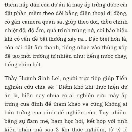
Điểm hấp dẫn của dự án là máy ấp trứng đựơc cài
đặt phần mềm theo dõi bằng điện thoại di động,
có gắn camera quan sát giúp theo dõi, điều chỉnh
nhiệt độ, độ ẩm, quá trình trứng nở, còi báo hiệu
khi có vấn đề bất thường xảy ra… Đặc biệt hơn là,
còn cài đặt âm thanh, tiếng nhạc vào thùng xốp
để tạo môi trường tự nhiên như: tiếng nước chảy,
tiếng chim hót.
Thầy Huỳnh Sinh Lel, người trực tiếp giúp Tiến
nghiên cứu chia sẻ: “Điểm khó khi thực hiện dự
án là, hiện nay chưa có ai nghiên cứu máy ấp
trứng cua đinh để tham khảo và cũng không ai
bán trứng cua đinh để nghiên cứu. Tuy nhiên,
bằng sự đam mê, ham học hỏi, kết hợp với tính
kiên nhẫn mà sau 2 lần thực nghiệm, từ tỷ lệ