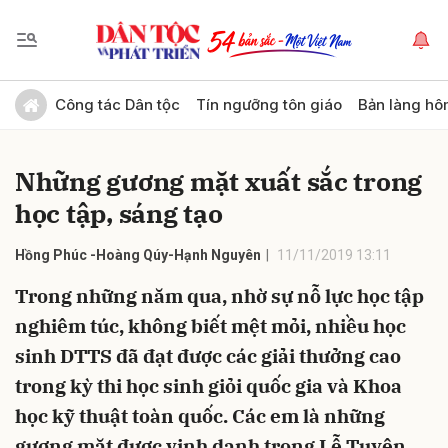
Gửi bình luận
Công tác Dân tộc
Tín ngưỡng tôn giáo
Bản làng hô
Những gương mặt xuất sắc trong
học tập, sáng tạo
Hồng Phúc -Hoàng Qúy-Hạnh Nguyên
11/11/2019 13:11
Trong những năm qua, nhờ sự nỗ lực học tập
Hủy
Gửi
nghiêm túc, không biết mệt mỏi, nhiều học
sinh DTTS đã đạt được các giải thưởng cao
trong kỳ thi học sinh giỏi quốc gia và Khoa
học kỹ thuật toàn quốc. Các em là những
gương mặt được vinh danh trong Lễ Tuyên