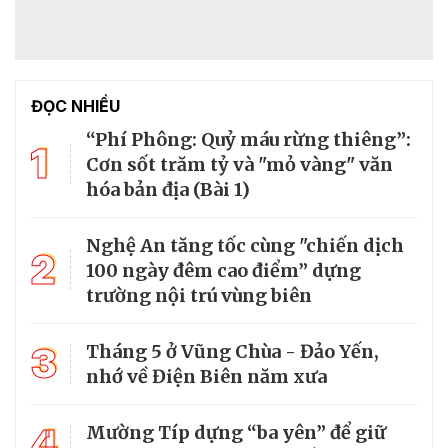
ĐỌC NHIỀU
“Phí Phông: Quỷ máu rừng thiêng”:
1
Cơn sốt trăm tỷ và "mỏ vàng" văn
hóa bản địa (Bài 1)
Nghệ An tăng tốc cùng "chiến dịch
2
100 ngày đêm cao điểm” dựng
trường nội trú vùng biên
3
Tháng 5 ở Vũng Chùa - Đảo Yến,
nhớ về Điện Biên năm xưa
4
Mường Típ dựng “ba yên” để giữ