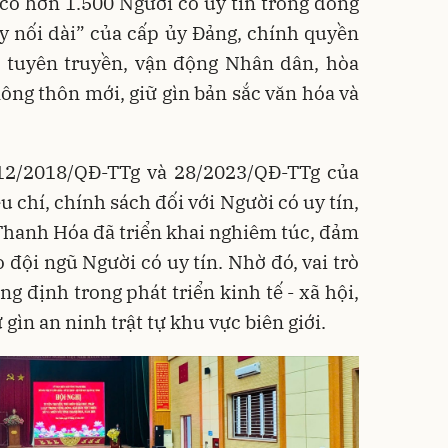
có hơn 1.500 Người có uy tín trong đồng
y nối dài” của cấp ủy Đảng, chính quyền
c tuyên truyền, vận động Nhân dân, hòa
ông thôn mới, giữ gìn bản sắc văn hóa và
12/2018/QĐ-TTg và 28/2023/QĐ-TTg của
 chí, chính sách đối với Người có uy tín,
Thanh Hóa đã triển khai nghiêm túc, đảm
 đội ngũ Người có uy tín. Nhờ đó, vai trò
g định trong phát triển kinh tế - xã hội,
gìn an ninh trật tự khu vực biên giới.