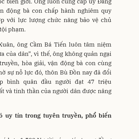
c biên giới. Ông luôn cùng cấp ủy Đảng
vận động bà con chấp hành nghiêm quy
hợp với lực lượng chức năng bảo vệ chủ
 tội phạm.
 Xuân, ông Cầm Bá Tiến luôn tâm niệm
ựa của dân”, vì thế, ông không quản ngại
truyền, hòa giải, vận động bà con cùng
hờ sự nỗ lực đó, thôn Bù Đồn nay đã đổi
ập bình quân đầu người đạt 47 triệu
ất và tinh thần của người dân được nâng
ó uy tín trong tuyên truyền, phổ biến