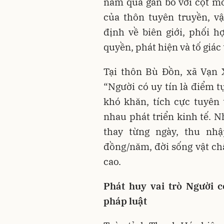
năm qua gắn bó với cột mố
của thôn tuyên truyền, 
định về biên giới, phối 
quyền, phát hiện và tố giác
Tại thôn Bù Đồn, xã Vạn
“Người có uy tín là điểm t
khó khăn, tích cực tuyên 
nhau phát triển kinh tế. N
thay từng ngày, thu nh
đồng/năm, đời sống vật ch
cao.
Phát huy vai trò Người c
pháp luật