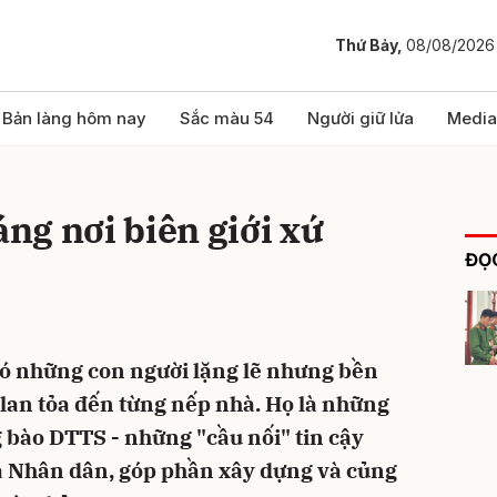
Thứ Bảy,
08/08/2026
bình luận
Bản làng hôm nay
Sắc màu 54
Người giữ lửa
Media
ng nơi biên giới xứ
ĐỌC
có những con người lặng lẽ nhưng bền
Hủy
G
 lan tỏa đến từng nếp nhà. Họ là những
g bào DTTS - những "cầu nối" tin cậy
à Nhân dân, góp phần xây dựng và củng