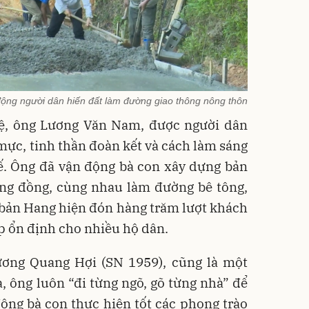
 động người dân hiến đất làm đường giao thông nông thôn
ệ, ông Lương Văn Nam, được người dân
 mực, tinh thần đoàn kết và cách làm sáng
tế. Ông đã vận động bà con xây dựng bản
ộng đồng, cùng nhau làm đường bê tông,
 bản Hang hiện đón hàng trăm lượt khách
p ổn định cho nhiều hộ dân.
ương Quang Hợi (SN 1959), cũng là một
 ông luôn “đi từng ngõ, gõ từng nhà” để
 động bà con thực hiện tốt các phong trào