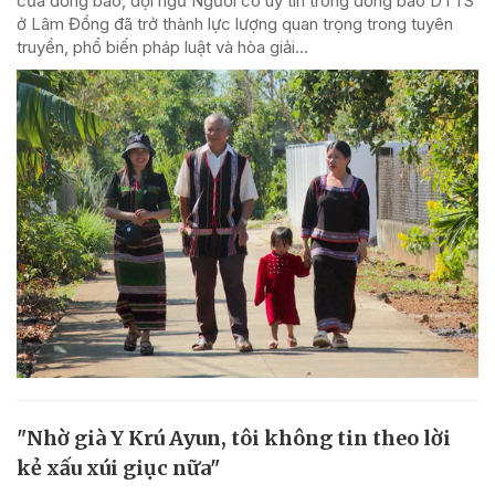
của đồng bào, đội ngũ Người có uy tín trong đồng bào DTTS
ở Lâm Đồng đã trở thành lực lượng quan trọng trong tuyên
truyền, phổ biến pháp luật và hòa giải...
"Nhờ già Y Krú Ayun, tôi không tin theo lời
kẻ xấu xúi giục nữa"