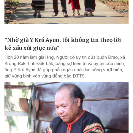
"Nhờ già Y Krú Ayun, tôi không tin theo lời
kẻ xấu xúi giục nữa"
Hơn 20 năm làm già làng, Người có uy tín của buôn Đrao, xã
Krông Búk, tỉnh Đắk Lắk, bằng sự kiên trì và uy tín của mình,
ông Y Krú Ayun đã góp phần ngăn chặn làn sóng vượt biên,
giữ vững bình yên vùng đồng bào DTTS.