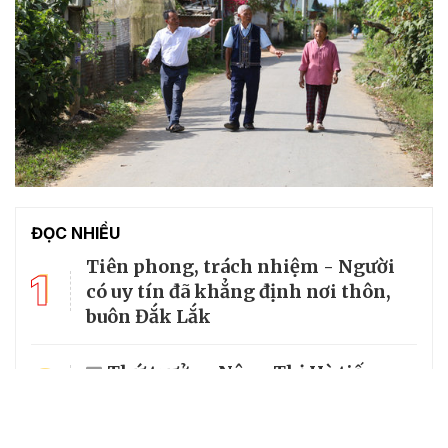
ĐỌC NHIỀU
Tiên phong, trách nhiệm - Người
1
có uy tín đã khẳng định nơi thôn,
buôn Đắk Lắk
2
Thứ trưởng Nông Thị Hà tiếp
đoàn Người có uy tín tỉnh Lào Cai