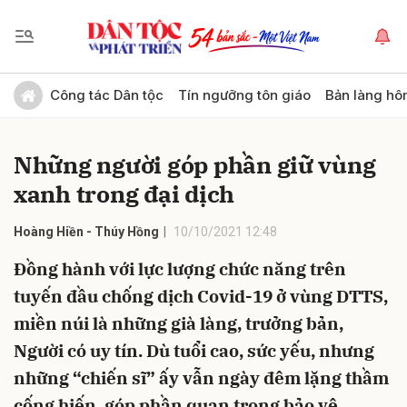
Gửi bình luận
Công tác Dân tộc
Tín ngưỡng tôn giáo
Bản làng hô
Những người góp phần giữ vùng
xanh trong đại dịch
Hoàng Hiền - Thúy Hồng
10/10/2021 12:48
Đồng hành với lực lượng chức năng trên
Hủy
Gửi
tuyến đầu chống dịch Covid-19 ở vùng DTTS,
miền núi là những già làng, trưởng bản,
Người có uy tín. Dù tuổi cao, sức yếu, nhưng
những “chiến sĩ” ấy vẫn ngày đêm lặng thầm
cống hiến, góp phần quan trọng bảo vệ