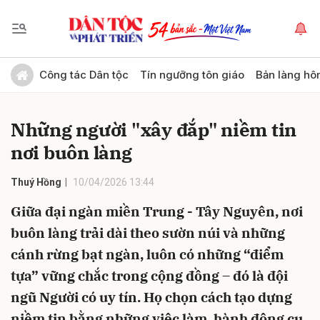
Gửi bình luận
Công tác Dân tộc
Tín ngưỡng tôn giáo
Bản làng hô
Những người "xây đắp" niềm tin
nơi buôn làng
Thuý Hồng
10/04/2026 13:44
Giữa đại ngàn miền Trung - Tây Nguyên, nơi
Hủy
Gửi
buôn làng trải dài theo sườn núi và những
cánh rừng bạt ngàn, luôn có những “điểm
tựa” vững chắc trong cộng đồng – đó là đội
ngũ Người có uy tín. Họ chọn cách tạo dựng
niềm tin bằng những việc làm, hành động cụ