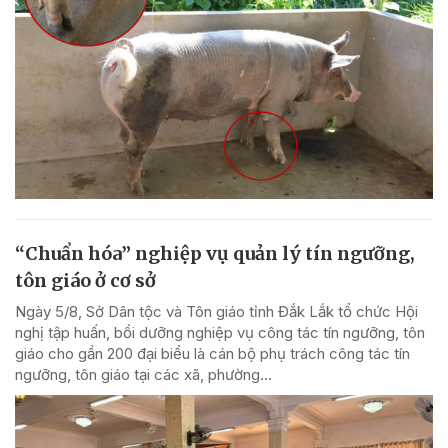
“Chuẩn hóa” nghiệp vụ quản lý tín ngưỡng,
tôn giáo ở cơ sở
Ngày 5/8, Sở Dân tộc và Tôn giáo tỉnh Đắk Lắk tổ chức Hội
nghị tập huấn, bồi dưỡng nghiệp vụ công tác tín ngưỡng, tôn
giáo cho gần 200 đại biểu là cán bộ phụ trách công tác tín
ngưỡng, tôn giáo tại các xã, phường...