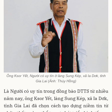
Ông Ksor Yết, Người có uy tín ở làng Sung Kép, xã Ia Dơk, tỉnh
Gia Lai (Ảnh: Thúy Hồng)
Là Người có uy tín trong đồng bào DTTS từ nhiều
năm nay, ông Ksor Yết, làng Sung Kép, xã Ia Dơk,
tỉnh Gia Lai đã chọn cách tạo dựng niềm tin từ