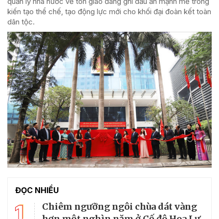
quản lý nhà nước về tôn giáo đang ghi dấu ấn mạnh mẽ trong
kiến tạo thể chế, tạo động lực mới cho khối đại đoàn kết toàn
dân tộc.
ĐỌC NHIỀU
1
Chiêm ngưỡng ngôi chùa dát vàng
hơn một nghìn năm ở Cố đô Hoa Lư