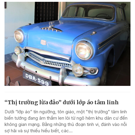
“Thị trường lừa đảo” dưới lớp áo tâm linh
Dưới “lớp áo” tín ngưỡng, tôn giáo, một "thị trường" tâm linh
biến tướng đang âm thầm len lỏi từ ngõ hẻm khu dân cư đến
không gian mạng. Bằng những thủ đoạn tinh vi, đánh vào nỗi
sợ hãi và sự thiếu hiểu biết, các...