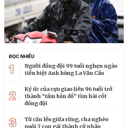
ĐỌC NHIỀU
1
Người đồng đội 99 tuổi nghẹn ngào
tiễn biệt Anh hùng La Văn Cầu
Ký ức của cựu giao liên 96 tuổi trở
2
thành “tấm bản đồ” tìm hài cốt
đồng đội
3
Từ căn lều giữa rừng, cha nghèo
nuôi 7 con gái thành cử nhân