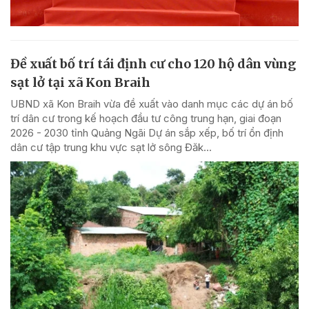
Đề xuất bố trí tái định cư cho 120 hộ dân vùng
sạt lở tại xã Kon Braih
UBND xã Kon Braih vừa đề xuất vào danh mục các dự án bố
trí dân cư trong kế hoạch đầu tư công trung hạn, giai đoạn
2026 - 2030 tỉnh Quảng Ngãi Dự án sắp xếp, bố trí ổn định
dân cư tập trung khu vực sạt lở sông Đăk...