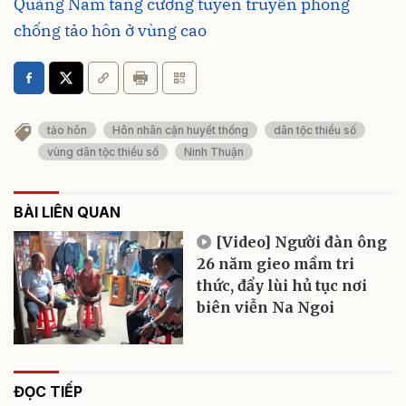
Quảng Nam tăng cường tuyên truyền phòng
chống tảo hôn ở vùng cao
tảo hôn
Hôn nhân cận huyết thống
dân tộc thiểu số
vùng dân tộc thiểu số
Ninh Thuận
BÀI LIÊN QUAN
[Video] Người đàn ông
26 năm gieo mầm tri
thức, đẩy lùi hủ tục nơi
biên viễn Na Ngoi
ĐỌC TIẾP