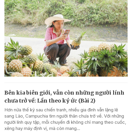
Bên kia biên giới, vẫn còn những người lính
chưa trở về: Lần theo ký ức (Bài 2)
Hơn nửa thế kỷ sau chiến tranh, nhiều gia đình vẫn lặng lẽ
sang Lào, Campuchia tìm người thân chưa trở về. Với những
người lính quy tập, mỗi chuyến đi không chỉ mang theo cuốc,
xẻng hay máy định vị, mà còn mang...