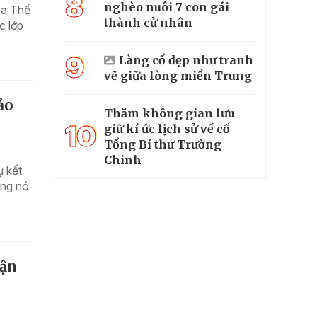
8
nghèo nuôi 7 con gái
óa Thể
thành cử nhân
c lớp
9
Làng cổ đẹp như tranh
vẽ giữa lòng miền Trung
ảo
Thăm không gian lưu
10
giữ kí ức lịch sử về cố
Tổng Bí thư Trường
Chinh
ụ kết
ưng nó
cận