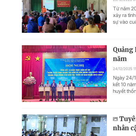
Từ năm 20
xảy ra tìn
sự vào cuộ
Quảng 
năm
24/12/2025 1
Ngày 24/12
kết 10 năm
huyết thốn
Tuyên
nhân c