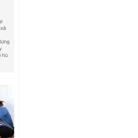
ại
 xã
 từng
y
ề hủ