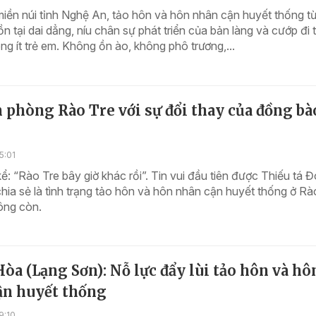
iền núi tỉnh Nghệ An, tảo hôn và hôn nhân cận huyết thống từ
ồn tại dai dẳng, níu chân sự phát triển của bản làng và cướp đi
ông ít trẻ em. Không ồn ào, không phô trương,...
 phòng Rào Tre với sự đổi thay của đồng bà
5:01
ể: “Rào Tre bây giờ khác rồi”. Tin vui đầu tiên được Thiếu tá 
hia sẻ là tình trạng tảo hôn và hôn nhân cận huyết thống ở Rà
ông còn.
òa (Lạng Sơn): Nỗ lực đẩy lùi tảo hôn và hô
ận huyết thống
9:10