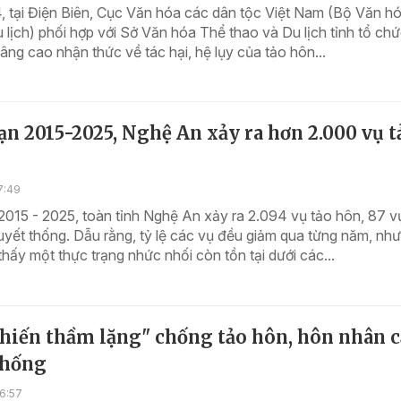
, tại Điện Biên, Cục Văn hóa các dân tộc Việt Nam (Bộ Văn h
 lịch) phối hợp với Sở Văn hóa Thể thao và Du lịch tỉnh tổ chứ
âng cao nhận thức về tác hại, hệ lụy của tảo hôn...
ạn 2015-2025, Nghệ An xảy ra hơn 2.000 vụ t
7:49
2015 - 2025, toàn tỉnh Nghệ An xảy ra 2.094 vụ tảo hôn, 87 v
yết thống. Dẫu rằng, tỷ lệ các vụ đều giảm qua từng năm, nh
hấy một thực trạng nhức nhối còn tồn tại dưới các...
chiến thầm lặng" chống tảo hôn, hôn nhân 
thống
6:57