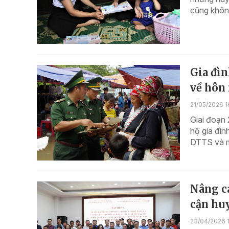
cũng không
Gia đìn
về hôn 
21/05/2026 1
Giai đoạn 
hộ gia đìn
DTTS và mi
Nâng ca
cận huy
23/04/2026 