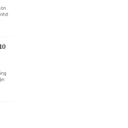
còn
 nhờ
10
ổng
cận