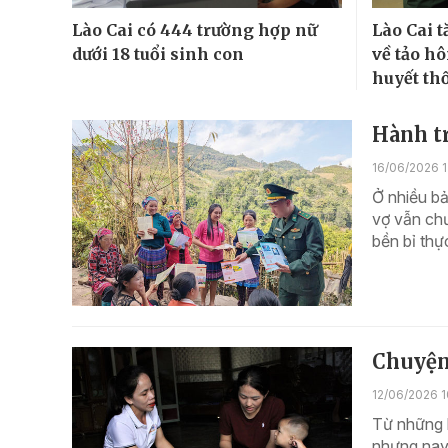
Lào Cai có 444 trường hợp nữ
Lào Cai 
dưới 18 tuổi sinh con
về tảo h
huyết th
Hành tr
16/06/2026 1
Ở nhiều bả
vợ vẫn chư
bền bỉ thự
Chuyện
12/06/2026 1
Từ những 
nhưng nay 