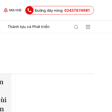
Đường dây nóng:
02437674981
Mới nhất
Thành tựu và Phát triển
àn
lùi
ễn