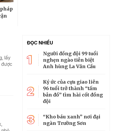
 pháp
cận
ĐỌC NHIỀU
Người đồng đội 99 tuổi
1
, lấy
nghẹn ngào tiễn biệt
g được
Anh hùng La Văn Cầu
Ký ức của cựu giao liên
2
96 tuổi trở thành “tấm
bản đồ” tìm hài cốt đồng
đội
3
“Kho báu xanh” nơi đại
ngàn Trường Sơn
k,
n nhỏ,