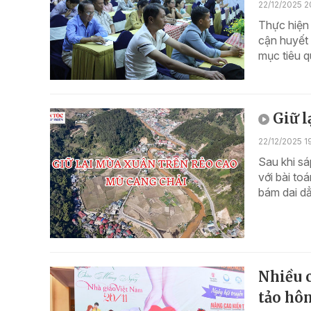
22/12/2025 2
Thực hiện 
cận huyết
mục tiêu q
Giữ l
22/12/2025 1
Sau khi sá
với bài to
bám dai dẳ
Nhiều c
tảo hô