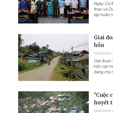
Ngày 23/4
thao và Du
tập huấn n
Giai đo
hôn
11/03/2026 1
Giai đoạn 
hôn cận hu
đang cho t
"Cuộc 
huyết 
08/01/2026 1