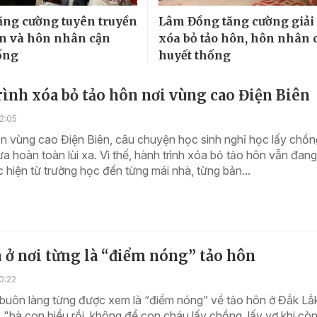
tăng cường tuyên truyền
Lâm Đồng tăng cường giải
ôn và hôn nhân cận
xóa bỏ tảo hôn, hôn nhân 
ống
huyết thống
ình xóa bỏ tảo hôn nơi vùng cao Điện Biên
2:05
n vùng cao Điện Biên, câu chuyện học sinh nghỉ học lấy chồng
a hoàn toàn lùi xa. Vì thế, hành trình xóa bỏ tảo hôn vẫn đan
c hiện từ trường học đến từng mái nhà, từng bản...
 ở nơi từng là “điểm nóng” tảo hôn
0:22
buôn làng từng được xem là “điểm nóng” về tảo hôn ở Đắk Lắ
"bà con hiểu rồi, không để con cháu lấy chồng, lấy vợ khi cò