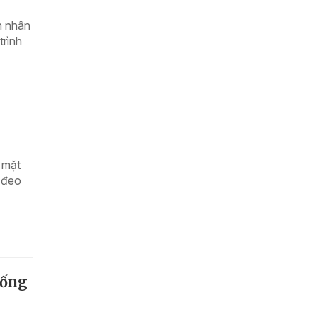
n nhân
trình
 mặt
n đeo
hống