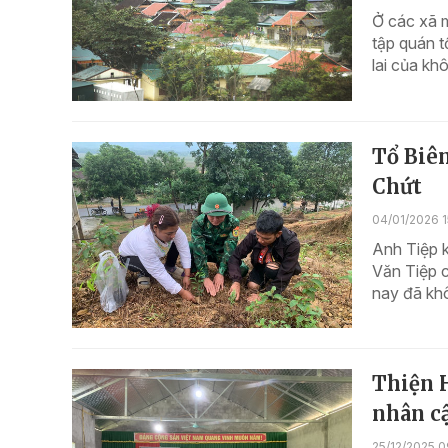
Ở các xã m
tập quán t
lai của kh
Tổ Biên
Chứt
04/01/2026 1
Anh Tiệp k
Văn Tiệp c
nay đã kh
Thiện H
nhân c
25/12/2025 0