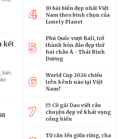
10 bãi biển đẹp nhất Việt
4
Nam theo bình chọn của
Lonely Planet
Phú Quốc vượt Bali, trở
m kết
5
thành hòn đảo đẹp thứ
hai châu Á - Thái Bình
Dương
, bản,
World Cup 2026 chiếu
6
bào
trên kênh nào tại Việt
Nam?
Cô gái Dao viết câu
7
chuyện đẹp về khát vọng
ân
cống hiến
Từ căn lều giữa rừng, cha