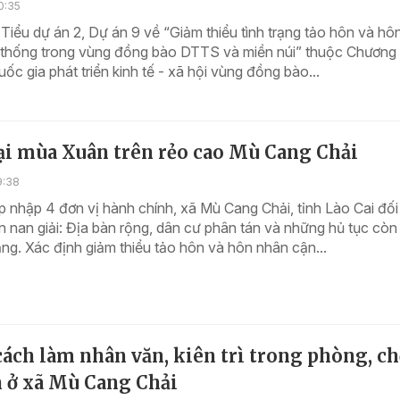
0:35
Tiểu dự án 2, Dự án 9 về “Giảm thiểu tình trạng tảo hôn và hô
 thống trong vùng đồng bào DTTS và miền núi” thuộc Chương 
uốc gia phát triển kinh tế - xã hội vùng đồng bào...
ại mùa Xuân trên rẻo cao Mù Cang Chải
9:38
p nhập 4 đơn vị hành chính, xã Mù Cang Chải, tỉnh Lào Cai đối
án nan giải: Địa bàn rộng, dân cư phân tán và những hủ tục cò
ng. Xác định giảm thiểu tảo hôn và hôn nhân cận...
ách làm nhân văn, kiên trì trong phòng, c
n ở xã Mù Cang Chải