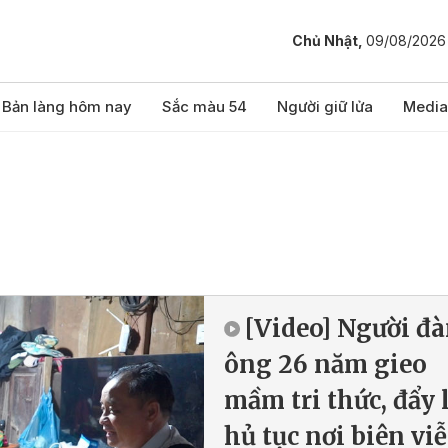
Chủ Nhật,
09/08/2026
Bản làng hôm nay
Sắc màu 54
Người giữ lửa
Media
[Video] Người đ
ông 26 năm gieo
mầm tri thức, đẩy 
hủ tục nơi biên vi