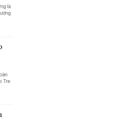
ng là
 tương
o
Đoàn
o Tre
n