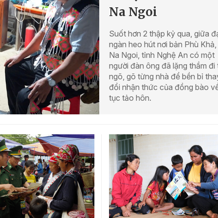
Na Ngoi
Suốt hơn 2 thập kỷ qua, giữa đ
ngàn heo hút nơi bản Phù Khả,
Na Ngoi, tỉnh Nghệ An có một
người đàn ông đã lặng thầm đi
ngõ, gõ từng nhà để bền bỉ tha
đổi nhận thức của đồng bào v
tục tảo hôn.