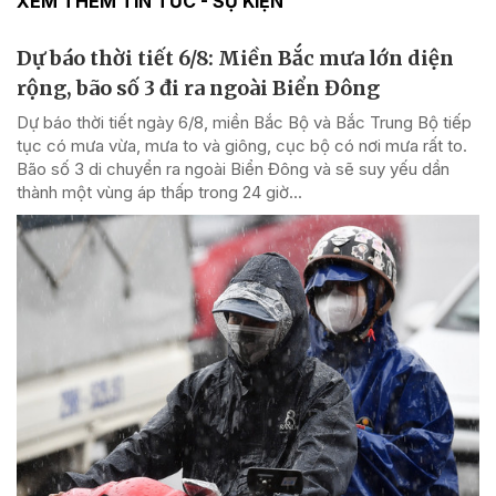
XEM THÊM TIN TỨC - SỰ KIỆN
Dự báo thời tiết 6/8: Miền Bắc mưa lớn diện
rộng, bão số 3 đi ra ngoài Biển Đông
Dự báo thời tiết ngày 6/8, miền Bắc Bộ và Bắc Trung Bộ tiếp
tục có mưa vừa, mưa to và giông, cục bộ có nơi mưa rất to.
Bão số 3 di chuyển ra ngoài Biển Đông và sẽ suy yếu dần
thành một vùng áp thấp trong 24 giờ...