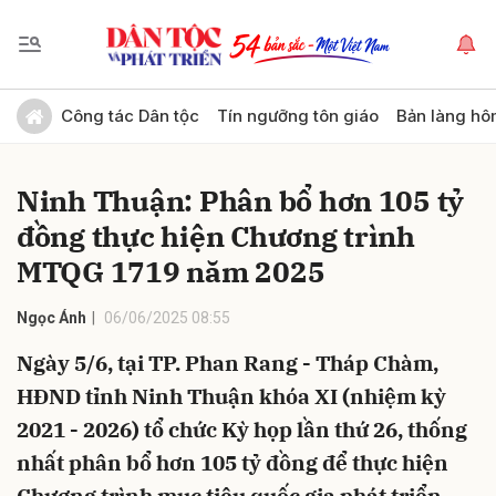
Gửi bình luận
Công tác Dân tộc
Tín ngưỡng tôn giáo
Bản làng hô
Ninh Thuận: Phân bổ hơn 105 tỷ
đồng thực hiện Chương trình
MTQG 1719 năm 2025
Ngọc Ánh
06/06/2025 08:55
Hủy
Gửi
Ngày 5/6, tại TP. Phan Rang - Tháp Chàm,
HĐND tỉnh Ninh Thuận khóa XI (nhiệm kỳ
2021 - 2026) tổ chức Kỳ họp lần thứ 26, thống
nhất phân bổ hơn 105 tỷ đồng để thực hiện