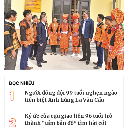
ĐỌC NHIỀU
1
Người đồng đội 99 tuổi nghẹn ngào
tiễn biệt Anh hùng La Văn Cầu
Ký ức của cựu giao liên 96 tuổi trở
2
thành “tấm bản đồ” tìm hài cốt