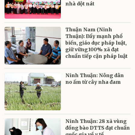
nhà dột nát
Thuận Nam (Ninh
Thuận): Đẩy mạnh phổ
biến, giáo dục pháp luật,
giữ vững 100% xã đạt
chuẩn tiếp cận pháp luật
Ninh Thuận: Nông dân
no ấm từ cây nha đam
Ninh Thuận: 28 xã vùng
đồng bào DTTS đạt chuẩn
quốc gia về y tế