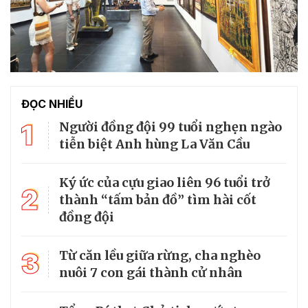
ĐỌC NHIỀU
1
Người đồng đội 99 tuổi nghẹn ngào
tiễn biệt Anh hùng La Văn Cầu
Ký ức của cựu giao liên 96 tuổi trở
2
thành “tấm bản đồ” tìm hài cốt
đồng đội
3
Từ căn lều giữa rừng, cha nghèo
nuôi 7 con gái thành cử nhân