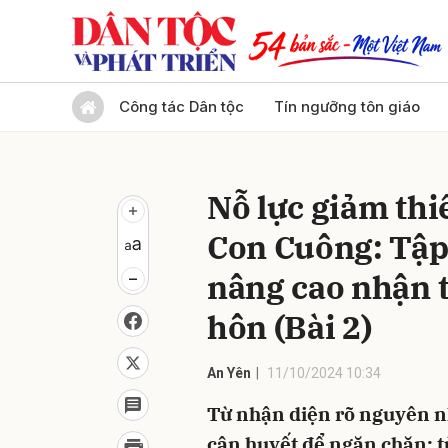
Gửi 
Công tác Dân tộc
Tín ngưỡng tôn giáo
Nỗ lực giảm thi
Con Cuông: Tập
nâng cao nhận t
hôn (Bài 2)
An Yên
11/10/2024 10:34
Từ nhận diện rõ nguyên n
cận huyết để ngăn chặn; t