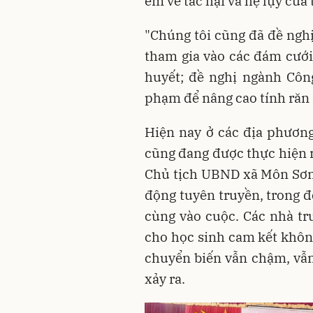
em về tác hại và hệ lụy của
"Chúng tôi cũng đã đề nghị
tham gia vào các đám cưới
huyết; đề nghị ngành Côn
phạm để nâng cao tính răn
Hiện nay ở các địa phương
cũng đang được thực hiện r
Chủ tịch UBND xã Môn Sơn
động tuyên truyền, trong đ
cùng vào cuộc. Các nhà tr
cho học sinh cam kết khôn
chuyển biến vẫn chậm, vẫn
xảy ra.