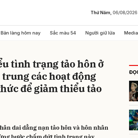
Thứ Năm,
06/08/2026
bình luận
Bản làng hôm nay
Sắc màu 54
Người giữ lửa
Media
ểu tình trạng tảo hôn ở
ĐỌC
 trung các hoạt động
hức để giảm thiểu tảo
Hủy
G
hân dai dẳng nạn tảo hôn và hôn nhân
ừng bước chấm dứt tình trạng này,